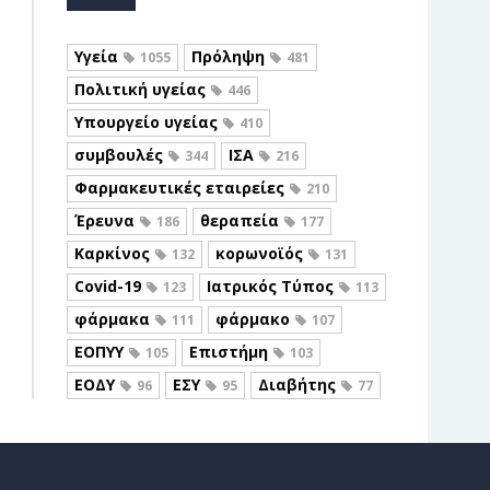
Υγεία
Πρόληψη
1055
481
Πολιτική υγείας
446
Υπουργείο υγείας
410
συμβουλές
ΙΣΑ
344
216
Φαρμακευτικές εταιρείες
210
Έρευνα
θεραπεία
186
177
Καρκίνος
κορωνοϊός
132
131
Covid-19
Ιατρικός Τύπος
123
113
φάρμακα
φάρμακο
111
107
ΕΟΠΥΥ
Επιστήμη
105
103
ΕΟΔΥ
ΕΣΥ
Διαβήτης
96
95
77