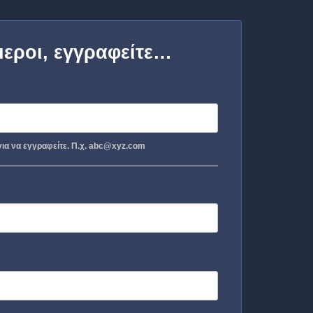
μεροι, εγγραφείτε…
ια να εγγραφείτε. Π.χ. abc@xyz.com