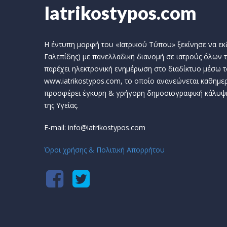
Iatrikostypos.com
Η έντυπη μορφή του «Ιατρικού Τύπου» ξεκίνησε να εκδί
Γαλεπίδης) με πανελλαδική διανομή σε ιατρούς όλων τ
παρέχει ηλεκτρονική ενημέρωση στο διαδίκτυο μέσω τ
www.iatrikostypos.com, το οποίο ανανεώνεται καθημερ
προσφέρει έγκυρη & γρήγορη δημοσιογραφική κάλυψ
της Υγείας.
E-mail: info@iatrikostypos.com
Όροι χρήσης & Πολιτική Απορρήτου