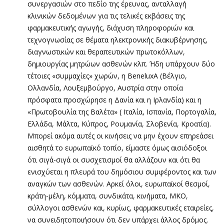
συνεργασιών στο πεδίο της έρευνας, ανταλλαγή
κλινικών δεδομένων για τις τελικές εκβάσεις της
φαρμακευτικής αγωγής, διάχυση πληροφοριών και
τεχνογνωσίας σε θέματα ηλεκτρονικής διακυβέρνησης,
διαγνωστικών και θεραπευτικών πρωτοκόλλων,
δημιουργίας μητρώων ασθενών κλπ. Ήδη υπάρχουν δύο
τέτοιες «συμμαχίες» χωρών, η BeneluxA (Βέλγιο,
Ολλανδία, Λουξεμβούργο, Αυστρία στην οποία
πρόσφατα προσχώρησε η Δανία και η Ιρλανδία) και η
«Πρωτοβουλία της Βαλέτα» ( Ιταλία, Ισπανία, Πορτογαλία,
Ελλάδα, Μάλτα, Κύπρος, Ρουμανία, Σλοβενία, Κροατία).
Μπορεί ακόμα αυτές οι κινήσεις να μην έχουν επηρεάσει
αισθητά το ευρωπαϊκό τοπίο, είμαστε όμως αισιόδοξοι
ότι σιγά-σιγά οι συσχετισμοί θα αλλάζουν και ότι θα
ενισχύεται η πλευρά του δημόσιου συμφέροντος και των
αναγκών των ασθενών. Αρκεί όλοι, ευρωπαϊκοί θεσμοί,
κράτη-μέλη, κόμματα, συνδικάτα, κινήματα, ΜΚΟ,
σύλλογοι ασθενών και, κυρίως, φαρμακευτικές εταιρείες,
να συνειδητοποιήσουν ότι δεν υπάρχει άλλος δρόμος.