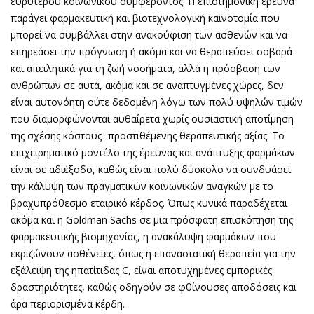
ευρύτερου κοινωνικού συμφέροντος. Η επιστημονική έρευνα
παράγει φαρμακευτική και βιοτεχνολογική καινοτομία που
μπορεί να συμβάλλει στην ανακούφιση των ασθενών και να
επηρεάσει την πρόγνωση ή ακόμα και να θεραπεύσει σοβαρά
και απειλητικά για τη ζωή νοσήματα, αλλά η πρόσβαση των
ανθρώπων σε αυτά, ακόμα και σε αναπτυγμένες χώρες, δεν
είναι αυτονόητη ούτε δεδομένη λόγω των πολύ υψηλών τιμών
που διαμορφώνονται αυθαίρετα χωρίς ουσιαστική αποτίμηση
της σχέσης κόστους- προστιθέμενης θεραπευτικής αξίας. Το
επιχειρηματικό μοντέλο της έρευνας και ανάπτυξης φαρμάκων
είναι σε αδιέξοδο, καθώς είναι πολύ δύσκολο να συνδυάσει
την κάλυψη των πραγματικών κοινωνικών αναγκών με το
βραχυπρόθεσμο εταιρικό κέρδος. Όπως κυνικά παραδέχεται
ακόμα και η Goldman Sachs σε μια πρόσφατη επισκόπηση της
φαρμακευτικής βιομηχανίας, η ανακάλυψη φαρμάκων που
εκριζώνουν ασθένειες, όπως η επαναστατική θεραπεία για την
εξάλειψη της ηπατίτιδας C, είναι αποτυχημένες εμπορικές
δραστηριότητες, καθώς οδηγούν σε φθίνουσες αποδόσεις και
άρα περιορισμένα κέρδη.