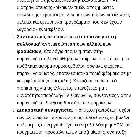
διαπραγμάτευσης «δίκαιων» τιμών αποζημίωσης,
επένδυσης περισσότερων δημόσιων πόρων για κλινικές
μελέτες και ερευνητικά προγράμματα που δεν έχουν
«αγοραίο» ενδιαφέρον.
Συντονισμός σε ευρωπαϊκό επίπεδο για τη
συλλογική αντιμετώπιση των ελλείψεων
φαρμάκων,
είτε λόγω προβλημάτων στην
παραγωγή
είτε λόγω αθέμιτων εταιρικών πρακτικών
( το
πρόβλημα αφορά κυρίως εμβόλια, ορφανά φάρμακα,
παράγωγα αίματος, αποτελεσματικά παλιά φάρμακα σε μη
«συμφέρουσες» τιμές κλπ ). Χρειάζεται ευρωπαϊκό
monitoring για τις ελλείψεις, επανεξέταση της
δυνατότητας παράλληλων εξαγωγών, συνέργειες για την
παραγωγή και διάθεση δυσεύρετων φαρμάκων.
Διακρατική συνεργασία.
Η σημερινή ανισότιμη σχέση
των μεμονωμένων κρατών με τις πολυεθνικές επιβάλλει
πολυμερείς συνεργασίες
για κοινή αξιολόγηση( ΗΤΑ) και
πραγμάτευση προσιτών τιμών αποζημίωσης, ανάπτυξη