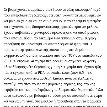
Οι βιομηχανίες φαρμάκων διαθέτουν μεγάλη οικονομική ισχύ
που υπερβαίνει τη διαπραγματευτική ικανότητα μεμονωμένων
και μικρών χωρών και σε συνδυασμό με το έλλειμμα εμπειρίας
και τεχνογνωσίας διαπραγμάτευσης αρκετών κρατών-μελών,
έχουν επιβάλλει μηχανισμούς τιμολόγησης και αποζημίωσης
που υπονομεύουν το δικαίωμα των ασθενών στην ευχερή
πρόσβαση σε καινοτόμα και αποτελεσματικά φάρμακα. Η
επίπτωση της φαρμακευτικής καινοτομίας στη δημόσια
φαρμακευτική δαπάνη εκτιμάται από τον ΠΟΥ στο επίπεδο του
7,5-10% ετησίως. Αυτή την περίοδο είναι στην τελική φάση
αδειοδότησης νέες θεραπείες για τη λευχαιμία που έχουν ήδη
πάρει έγκριση από το FDA, οι οποίες κοστίζουν 0,5-1 εκ.
δολάρια το χρόνο ανά ασθενή. Επίσης είναι σε εξέλιξη τα
επιτεύγματα στον τομέα της μοριακής ιατρικής, της ιατρικής
ακριβείας και των πανάκριβων γονιδιωματικών θεραπειών. Όλα
αυτά καθιστούν μη βιώσιμο το σύστημα σε οποιαδήποτε χώρα
και για να μην γίνει στο μέλλον η πρόσβαση στα νέα φάρμακα
προνόμιο μόνο των πλουσίων, επιβάλλεται η επανεξέταση του