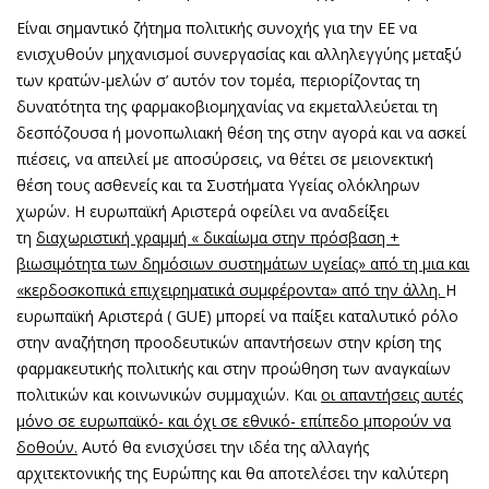
Είναι σημαντικό ζήτημα πολιτικής συνοχής για την ΕΕ να
ενισχυθούν μηχανισμοί συνεργασίας και αλληλεγγύης μεταξύ
των κρατών-μελών σ’ αυτόν τον τομέα, περιορίζοντας τη
δυνατότητα της φαρμακοβιομηχανίας να εκμεταλλεύεται τη
δεσπόζουσα ή μονοπωλιακή θέση της στην αγορά και να ασκεί
πιέσεις, να απειλεί με αποσύρσεις, να θέτει σε μειονεκτική
θέση τους ασθενείς και τα Συστήματα Υγείας ολόκληρων
χωρών.
Η ευρωπαϊκή Αριστερά οφείλει να αναδείξει
τη
διαχωριστική γραμμή « δικαίωμα στην πρόσβαση +
βιωσιμότητα των δημόσιων συστημάτων υγείας» από τη μια και
«κερδοσκοπικά επιχειρηματικά συμφέροντα» από την άλλη.
Η
ευρωπαϊκή Αριστερά ( GUE) μπορεί να παίξει καταλυτικό ρόλο
στην αναζήτηση προοδευτικών απαντήσεων στην κρίση της
φαρμακευτικής πολιτικής και στην προώθηση των αναγκαίων
πολιτικών και κοινωνικών συμμαχιών. Και
οι απαντήσεις αυτές
μόνο σε ευρωπαϊκό- και όχι σε εθνικό- επίπεδο μπορούν να
δοθούν.
Αυτό θα ενισχύσει την ιδέα της αλλαγής
αρχιτεκτονικής της Ευρώπης και θα αποτελέσει την καλύτερη