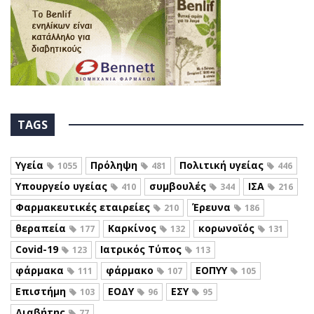
TAGS
Υγεία
Πρόληψη
Πολιτική υγείας
1055
481
446
Υπουργείο υγείας
συμβουλές
ΙΣΑ
410
344
216
Φαρμακευτικές εταιρείες
Έρευνα
210
186
θεραπεία
Καρκίνος
κορωνοϊός
177
132
131
Covid-19
Ιατρικός Τύπος
123
113
φάρμακα
φάρμακο
ΕΟΠΥΥ
111
107
105
Επιστήμη
ΕΟΔΥ
ΕΣΥ
103
96
95
Διαβήτης
77