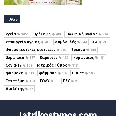
TAGS
Υγεία
Πρόληψη
Πολιτική υγείας
1055
481
446
Υπουργείο υγείας
συμβουλές
ΙΣΑ
410
344
216
Φαρμακευτικές εταιρείες
Έρευνα
210
186
θεραπεία
Καρκίνος
κορωνοϊός
177
132
131
Covid-19
Ιατρικός Τύπος
123
113
φάρμακα
φάρμακο
ΕΟΠΥΥ
111
107
105
Επιστήμη
ΕΟΔΥ
ΕΣΥ
103
96
95
Διαβήτης
77
Iatrikostypos.com