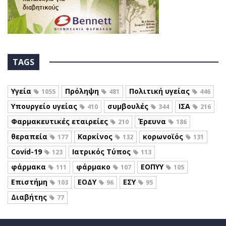
TAGS
Υγεία
Πρόληψη
Πολιτική υγείας
1055
481
446
Υπουργείο υγείας
συμβουλές
ΙΣΑ
410
344
216
Φαρμακευτικές εταιρείες
Έρευνα
210
186
θεραπεία
Καρκίνος
κορωνοϊός
177
132
131
Covid-19
Ιατρικός Τύπος
123
113
φάρμακα
φάρμακο
ΕΟΠΥΥ
111
107
105
Επιστήμη
ΕΟΔΥ
ΕΣΥ
103
96
95
Διαβήτης
77