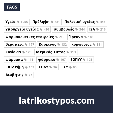
TAGS
Υγεία
Πρόληψη
Πολιτική υγείας
1055
481
446
Υπουργείο υγείας
συμβουλές
ΙΣΑ
410
344
216
Φαρμακευτικές εταιρείες
Έρευνα
210
186
θεραπεία
Καρκίνος
κορωνοϊός
177
132
131
Covid-19
Ιατρικός Τύπος
123
113
φάρμακα
φάρμακο
ΕΟΠΥΥ
111
107
105
Επιστήμη
ΕΟΔΥ
ΕΣΥ
103
96
95
Διαβήτης
77
Iatrikostypos.com