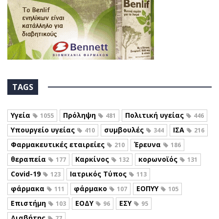
TAGS
Υγεία
Πρόληψη
Πολιτική υγείας
1055
481
446
Υπουργείο υγείας
συμβουλές
ΙΣΑ
410
344
216
Φαρμακευτικές εταιρείες
Έρευνα
210
186
θεραπεία
Καρκίνος
κορωνοϊός
177
132
131
Covid-19
Ιατρικός Τύπος
123
113
φάρμακα
φάρμακο
ΕΟΠΥΥ
111
107
105
Επιστήμη
ΕΟΔΥ
ΕΣΥ
103
96
95
Διαβήτης
77