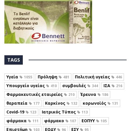
TAGS
Υγεία
Πρόληψη
Πολιτική υγείας
1055
481
446
Υπουργείο υγείας
συμβουλές
ΙΣΑ
410
344
216
Φαρμακευτικές εταιρείες
Έρευνα
210
186
θεραπεία
Καρκίνος
κορωνοϊός
177
132
131
Covid-19
Ιατρικός Τύπος
123
113
φάρμακα
φάρμακο
ΕΟΠΥΥ
111
107
105
Επιστήμη
ΕΟΔΥ
ΕΣΥ
103
96
95