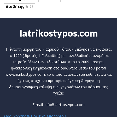
Διαβήτης
77
Iatrikostypos.com
Η έντυπη μορφή του «Ιατρικού Τύπου» ξεκίνησε να εκδίδεται
το 1990 (ιδρυτής: Ι. Γαλεπίδης) με πανελλαδική διανομή σε
ιατρούς όλων των ειδικοτήτων. Από το 2009 παρέχει
ηλεκτρονική ενημέρωση στο διαδίκτυο μέσω του portal
www.iatrikostypos.com, το οποίο ανανεώνεται καθημερινά και
έχει ως στόχο να προσφέρει έγκυρη & γρήγορη
δημοσιογραφική κάλυψη των γεγονότων του κόσμου της
Υγείας.
E-mail: info@iatrikostypos.com
Όροι χρήσης & Πολιτική Απορρήτου