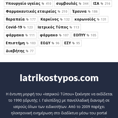
Υπουργείο υγείας
συμβουλές
ΙΣΑ
410
344
216
Φαρμακευτικές εταιρείες
Έρευνα
210
186
θεραπεία
Καρκίνος
κορωνοϊός
177
132
131
Covid-19
Ιατρικός Τύπος
123
113
φάρμακα
φάρμακο
ΕΟΠΥΥ
111
107
105
Επιστήμη
ΕΟΔΥ
ΕΣΥ
103
96
95
Διαβήτης
77
Iatrikostypos.com
Η έντυπη μορφή του «Ιατρικού Τύπου» ξεκίνησε να εκδίδεται
το 1990 (ιδρυτής: Ι. Γαλεπίδης) με πανελλαδική διανομή σε
ιατρούς όλων των ειδικοτήτων. Από το 2009 παρέχει
ηλεκτρονική ενημέρωση στο διαδίκτυο μέσω του portal