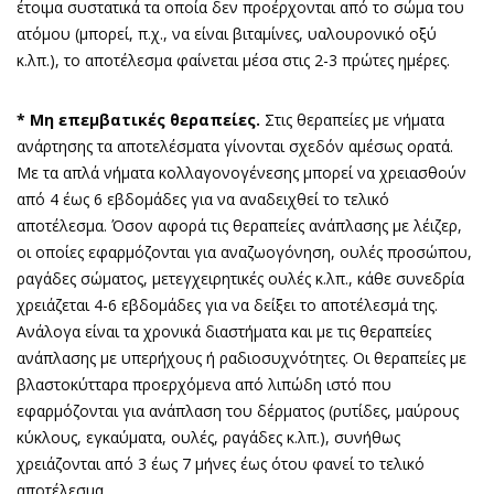
έτοιμα συστατικά τα οποία δεν προέρχονται από το σώμα του
ατόμου (μπορεί, π.χ., να είναι βιταμίνες, υαλουρονικό οξύ
κ.λπ.), το αποτέλεσμα φαίνεται μέσα στις 2-3 πρώτες ημέρες.
* Μη επεμβατικές θεραπείες.
Στις θεραπείες με νήματα
ανάρτησης τα αποτελέσματα γίνονται σχεδόν αμέσως ορατά.
Με τα απλά νήματα κολλαγονογένεσης μπορεί να χρειασθούν
από 4 έως 6 εβδομάδες για να αναδειχθεί το τελικό
αποτέλεσμα. Όσον αφορά τις θεραπείες ανάπλασης με λέιζερ,
οι οποίες εφαρμόζονται για αναζωογόνηση, ουλές προσώπου,
ραγάδες σώματος, μετεγχειρητικές ουλές κ.λπ., κάθε συνεδρία
χρειάζεται 4-6 εβδομάδες για να δείξει το αποτέλεσμά της.
Ανάλογα είναι τα χρονικά διαστήματα και με τις θεραπείες
ανάπλασης με υπερήχους ή ραδιοσυχνότητες. Οι θεραπείες με
βλαστοκύτταρα προερχόμενα από λιπώδη ιστό που
εφαρμόζονται για ανάπλαση του δέρματος (ρυτίδες, μαύρους
κύκλους, εγκαύματα, ουλές, ραγάδες κ.λπ.), συνήθως
χρειάζονται από 3 έως 7 μήνες έως ότου φανεί το τελικό
αποτέλεσμα.