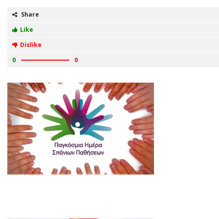
Share
Like
Dislike
0
0