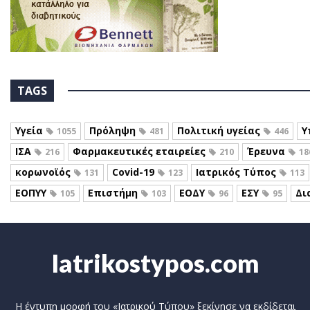
TAGS
Υγεία
Πρόληψη
Πολιτική υγείας
Υ
1055
481
446
ΙΣΑ
Φαρμακευτικές εταιρείες
Έρευνα
216
210
18
κορωνοϊός
Covid-19
Ιατρικός Τύπος
131
123
113
ΕΟΠΥΥ
Επιστήμη
ΕΟΔΥ
ΕΣΥ
Δι
105
103
96
95
Iatrikostypos.com
Η έντυπη μορφή του «Ιατρικού Τύπου» ξεκίνησε να εκδίδεται