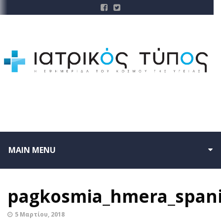
MAIN MENU
pagkosmia_hmera_span
5 Μαρτίου, 2018