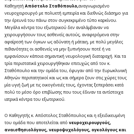
Καθηγητή
Απόστολο Σταθόπουλο,
αναγνωρισμένο
νευροχειρουργό με πολυετή εμπειρία και διεθνώς διάσημο για
την έρευνά του πάνω στον συγκεκριμένο τύπο καρκίνου.
Μεγάλα κέντρα του εξωτερικού δεν αναλάμβαναν να
χειρουργήσουν τους ασθενείς αυτούς, αναφερόμενα στην
αφαίρεσή των όγκων ως αδύνατη ή μάταιη, με πολύ μεγάλες
πιθανότητες οι ασθενείς να μην ξυπνήσουν ποτέ ή να
εμφανίσουν κάποια σημαντική νευρολογική διαταραχή. Και τα
τρία περιστατικά χειρουργήθηκαν επιτυχώς από τον κ.
Σταθόπουλο και την ομάδα του, έφυγαν από την Ευρωκλινική
Αθηνών περιπατητικοί και ως και σήμερα ζουν στις χώρες τους
μία υγιή ζωή με τις οικογένειές τους, έχοντας ξεπεράσει κατά
πολύ το μέσο όρο επιβίωσης που τους έδιναν τα αντίστοιχα
ιατρικά κέντρα του εξωτερικού.
Ο Καθηγητής κ. Απόστολος Σταθόπουλος και η εξειδικευμένη
του ομάδα που αποτελείται από
νευροχειρουργούς,
αναισθησιολόγους, νευροψυχολόγους, ογκολόγους και