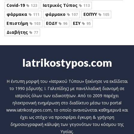
Covid-19
Ιατρικός Τύπος
123
113
φάρμακα
φάρμακο
ΕΟΠΥΥ
111
107
105
Επιστήμη
ΕΟΔΥ
ΕΣΥ
103
96
95
Διαβήτης
77
Iatrikostypos.com
Η έντυπη μορφή του «Ιατρικού Τύπου» ξεκίνησε να εκδίδεται
το 1990 (ιδρυτής: Ι. Γαλεπίδης) με πανελλαδική διανομή σε
ιατρούς όλων των ειδικοτήτων. Από το 2009 παρέχει
ηλεκτρονική ενημέρωση στο διαδίκτυο μέσω του portal
www.iatrikostypos.com, το οποίο ανανεώνεται καθημερινά και
έχει ως στόχο να προσφέρει έγκυρη & γρήγορη
δημοσιογραφική κάλυψη των γεγονότων του κόσμου της
Υγείας.