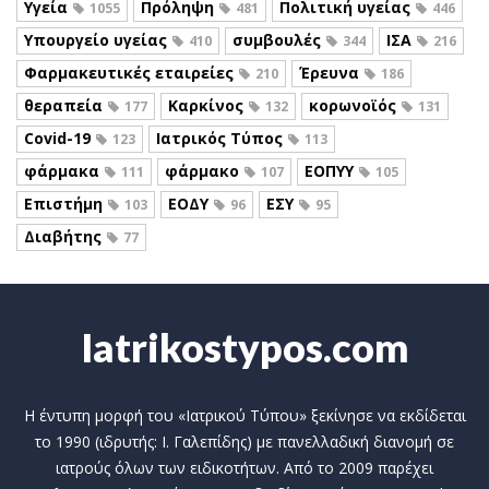
Υγεία
Πρόληψη
Πολιτική υγείας
1055
481
446
Υπουργείο υγείας
συμβουλές
ΙΣΑ
410
344
216
Φαρμακευτικές εταιρείες
Έρευνα
210
186
θεραπεία
Καρκίνος
κορωνοϊός
177
132
131
Covid-19
Ιατρικός Τύπος
123
113
φάρμακα
φάρμακο
ΕΟΠΥΥ
111
107
105
Επιστήμη
ΕΟΔΥ
ΕΣΥ
103
96
95
Διαβήτης
77
Iatrikostypos.com
Η έντυπη μορφή του «Ιατρικού Τύπου» ξεκίνησε να εκδίδεται
το 1990 (ιδρυτής: Ι. Γαλεπίδης) με πανελλαδική διανομή σε
ιατρούς όλων των ειδικοτήτων. Από το 2009 παρέχει