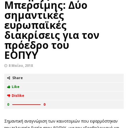
Μπερσίμης: Δύο
σημαντικές
ευρωπαϊκές
διακρίσεις για τον
πρόεδρο του
ΕΟΠΥΥ
8 Μαΐου, 2018
Share
Like
Dislike
0
0
Σημαντική αναγνώριση των καινοτομιών που εφαρμόστηκαν
την τελευταία διετία στον ΕΟΠΥΥ -για τον εξορθολογισμό και