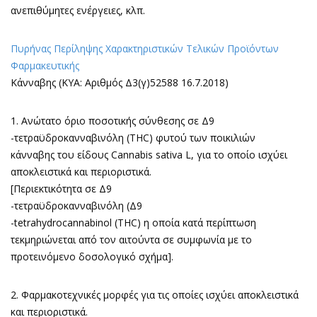
ανεπιθύμητες ενέργειες, κλπ.
Πυρήνας Περίληψης Χαρακτηριστικών Τελικών Προϊόντων
Φαρμακευτικής
Κάνναβης (ΚΥΑ: Αριθμός Δ3(γ)52588 16.7.2018)
1. Ανώτατο όριο ποσοτικής σύνθεσης σε Δ9
-τετραϋδροκανναβινόλη (THC) φυτού των ποικιλιών
κάνναβης του είδους Cannabis sativa L, για το οποίο ισχύει
αποκλειστικά και περιοριστικά.
[Περιεκτικότητα σε Δ9
-τετραϋδροκανναβινόλη (Δ9
-tetrahydrocannabinol (THC) η οποία κατά περίπτωση
τεκμηριώνεται από τον αιτούντα σε συμφωνία με το
προτεινόμενο δοσολογικό σχήμα].
2. Φαρμακοτεχνικές μορφές για τις οποίες ισχύει αποκλειστικά
και περιοριστικά.