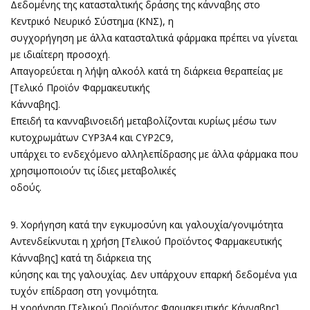
Δεδομένης της κατασταλτικής δράσης της κάνναβης στο
Κεντρικό Νευρικό Σύστημα (ΚΝΣ), η
συγχορήγηση με άλλα κατασταλτικά φάρμακα πρέπει να γίνεται
με ιδιαίτερη προσοχή.
Απαγορεύεται η λήψη αλκοόλ κατά τη διάρκεια θεραπείας με
[Τελικό Προϊόν Φαρμακευτικής
Κάνναβης].
Επειδή τα κανναβινοειδή μεταβολίζονται κυρίως μέσω των
κυτοχρωμάτων CYP3A4 και CYP2C9,
υπάρχει το ενδεχόμενο αλληλεπίδρασης με άλλα φάρμακα που
χρησιμοποιούν τις ίδιες μεταβολικές
οδούς.
9. Χορήγηση κατά την εγκυμοσύνη και γαλουχία/γονιμότητα
Αντενδείκνυται η χρήση [Τελικού Προϊόντος Φαρμακευτικής
Κάνναβης] κατά τη διάρκεια της
κύησης και της γαλουχίας. Δεν υπάρχουν επαρκή δεδομένα για
τυχόν επίδραση στη γονιμότητα.
Η χορήγηση [Τελικού Προϊόντος Φαρμακευτικής Κάνναβης]