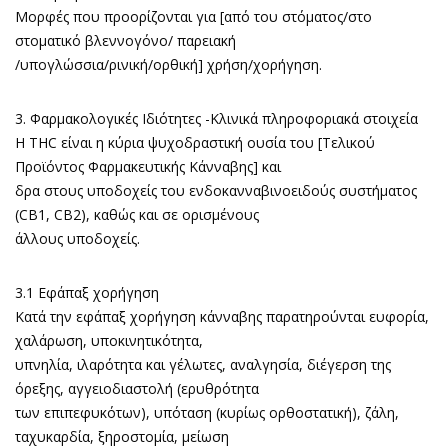
Μορφές που προορίζονται για [από του στόματος/στο
στοματικό βλεννογόνο/ παρειακή
/υπογλώσσια/ρινική/ορθική] χρήση/χορήγηση.
3. Φαρμακολογικές Ιδιότητες -Κλινικά πληροφοριακά στοιχεία
Η THC είναι η κύρια ψυχοδραστική ουσία του [Τελικού
Προϊόντος Φαρμακευτικής Κάνναβης] και
δρα στους υποδοχείς του ενδοκανναβινοειδούς συστήματος
(CB1, CB2), καθώς και σε ορισμένους
άλλους υποδοχείς.
3.1 Εφάπαξ χορήγηση
Κατά την εφάπαξ χορήγηση κάνναβης παρατηρούνται ευφορία,
χαλάρωση, υποκινητικότητα,
υπνηλία, ιλαρότητα και γέλωτες, αναλγησία, διέγερση της
όρεξης, αγγειοδιαστολή (ερυθρότητα
των επιπεφυκότων), υπόταση (κυρίως ορθοστατική), ζάλη,
ταχυκαρδία, ξηρoστομία, μείωση