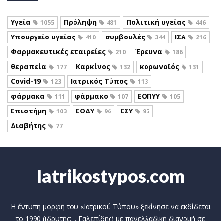
Υγεία
Πρόληψη
Πολιτική υγείας
1055
481
446
Υπουργείο υγείας
συμβουλές
ΙΣΑ
410
344
216
Φαρμακευτικές εταιρείες
Έρευνα
210
186
θεραπεία
Καρκίνος
κορωνοϊός
177
132
131
Covid-19
Ιατρικός Τύπος
123
113
φάρμακα
φάρμακο
ΕΟΠΥΥ
111
107
105
Επιστήμη
ΕΟΔΥ
ΕΣΥ
103
96
95
Διαβήτης
77
Iatrikostypos.com
Η έντυπη μορφή του «Ιατρικού Τύπου» ξεκίνησε να εκδίδεται
το 1990 (ιδρυτής: Ι. Γαλεπίδης) με πανελλαδική διανομή σε