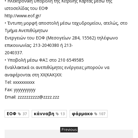
• Ηλεκτρονική υποβολή της Κίτρινης Κάρτας μέσω της
ιστοσελίδας του ΕΟΦ
http://www.eof.gr/
• Έντυπη μορφή αποστολή μέσω ταχυδρομείου, ατελώς, στο
Τμήμα Ανεπιθύμητων
Ενεργειών του ΕΟΦ (Μεσογείων 284, 15562) τηλέφωνο
επικοινωνίας: 213-2040380 ή 213-
2040337.
• Υποβολή μέσω ΦΑΞ στο 210 6549585
Εναλλακτικά οι ανεπιθύμητες ενέργειες μπορούν να
αναφέρονται στη XX(ΚΑΚ)XX:
Tel: xxxxxxxxxx
Fax: yyyyyyyyyy
Email: zzzzzzzzzz@zzzz.zzz
ΕΟΦ
κάνναβη
φάρμακο
37
13
107
Previous