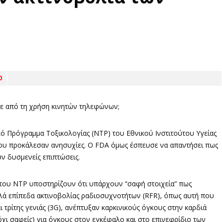
0
τε από τη χρήση κινητών τηλεφώνων;
ικό Πρόγραμμα Τοξικολογίας (ΝΤΡ) του Εθνικού Ινστιτούτου Υγείας
ου προκάλεσαν ανησυχίες. O FDA όμως έσπευσε να απαντήσει πως
υν δυσμενείς επιπτώσεις.
ς του NTP υποστηρίζουν ότι υπάρχουν “σαφή στοιχεία” πως
λά επίπεδα ακτινοβολίας ραδιοσυχνοτήτων (RFR), όπως αυτή που
ι τρίτης γενιάς (3G), ανέπτυξαν καρκινικούς όγκους στην καρδιά
 όχι σαφείς) για όγκους στον εγκέφαλο και στο επινεφρίδιο των