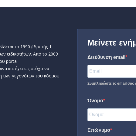
Μείνετε ενή
δεται το 1990 (ιδρυτής: Ι.
ων ειδικοτήτων. Από το 2009
Διεύθυνση email
ου portal
ινά και έχει ως στόχο να
η των γεγονότων του κόσμου
Συμπληρώστε το email σας γ
Όνομα
Επώνυμο