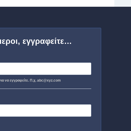
μεροι, εγγραφείτε…
ια να εγγραφείτε. Π.χ. abc@xyz.com