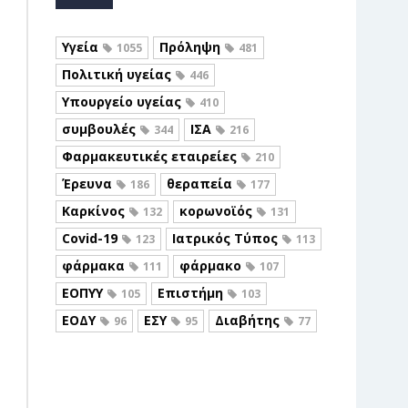
Υγεία
Πρόληψη
1055
481
Πολιτική υγείας
446
Υπουργείο υγείας
410
συμβουλές
ΙΣΑ
344
216
Φαρμακευτικές εταιρείες
210
Έρευνα
θεραπεία
186
177
Καρκίνος
κορωνοϊός
132
131
Covid-19
Ιατρικός Τύπος
123
113
φάρμακα
φάρμακο
111
107
ΕΟΠΥΥ
Επιστήμη
105
103
ΕΟΔΥ
ΕΣΥ
Διαβήτης
96
95
77