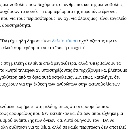
ής ακτινοβολίας που δεχόμαστε οι άνθρωποι και της ακτινοβολίας
φησυχάσουν το κοινό. Τα συμπεράσματα της παραπάνω έρευνας
που για τους περισσότερους -αν όχι για όλους μας- είναι εργαλείο
ι δραστηριότητα.
FDA) έχει ήδη δημοσιεύσει
δελτίο τύπου
σχολιάζοντας την εν
 τελικά συμπεράσματα για τα “σαφή στοιχεία”.
ης στη μελέτη δεν είναι απλά μεγαλύτερα, αλλά “υπερβαίνουν τα
τα κινητά τηλέφωνα”, υποστηρίζοντας ότι “αρχίζουμε και βλέπουμε
γαλύτερη από τα όρια αυτά ασφαλείας”. Συνεπώς, καταλήγει ότι
 ισχύουν για την έκθεση των ανθρώπων στην ακτινοβολία των
ενόμενα ευρήματα στη μελέτη, όπως ότι οι αρουραίοι που
τους αρουραίους που δεν εκτέθηκαν και ότι δεν αποδείχθηκε μια
ρυθμού ανάπτυξης των όγκων κ.ά. Αυτά οδηγούν τον FDA να
ν όλη συζήτηση για το θέμα, αλλά σε καμία περίπτωση δεν αποτελεί