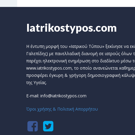
Iatrikostypos.com
Η έντυπη μορφή του «Ιατρικού Τύπου» ξεκίνησε να εκδί
Γαλεπίδης) με πανελλαδική διανομή σε ιατρούς όλων τ
παρέχει ηλεκτρονική ενημέρωση στο διαδίκτυο μέσω τ
www.iatrikostypos.com, το οποίο ανανεώνεται καθημερ
προσφέρει έγκυρη & γρήγορη δημοσιογραφική κάλυψ
της Υγείας.
E-mail: info@iatrikostypos.com
Όροι χρήσης & Πολιτική Απορρήτου