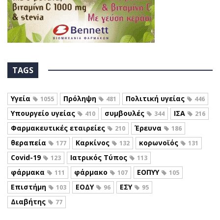
TAGS
Υγεία
Πρόληψη
Πολιτική υγείας
1055
481
446
Υπουργείο υγείας
συμβουλές
ΙΣΑ
410
344
216
Φαρμακευτικές εταιρείες
Έρευνα
210
186
θεραπεία
Καρκίνος
κορωνοϊός
177
132
131
Covid-19
Ιατρικός Τύπος
123
113
φάρμακα
φάρμακο
ΕΟΠΥΥ
111
107
105
Επιστήμη
ΕΟΔΥ
ΕΣΥ
103
96
95
Διαβήτης
77