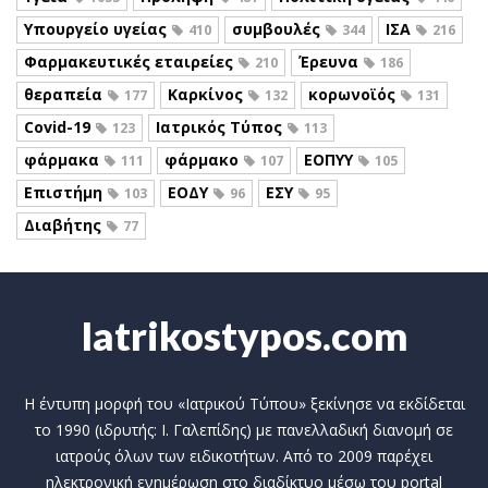
Υπουργείο υγείας
συμβουλές
ΙΣΑ
410
344
216
Φαρμακευτικές εταιρείες
Έρευνα
210
186
θεραπεία
Καρκίνος
κορωνοϊός
177
132
131
Covid-19
Ιατρικός Τύπος
123
113
φάρμακα
φάρμακο
ΕΟΠΥΥ
111
107
105
Επιστήμη
ΕΟΔΥ
ΕΣΥ
103
96
95
Διαβήτης
77
Iatrikostypos.com
Η έντυπη μορφή του «Ιατρικού Τύπου» ξεκίνησε να εκδίδεται
το 1990 (ιδρυτής: Ι. Γαλεπίδης) με πανελλαδική διανομή σε
ιατρούς όλων των ειδικοτήτων. Από το 2009 παρέχει
ηλεκτρονική ενημέρωση στο διαδίκτυο μέσω του portal