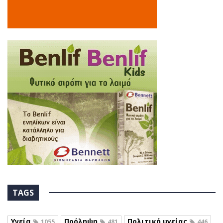
TAGS
Υγεία
Πρόληψη
Πολιτική υγείας
1055
481
446