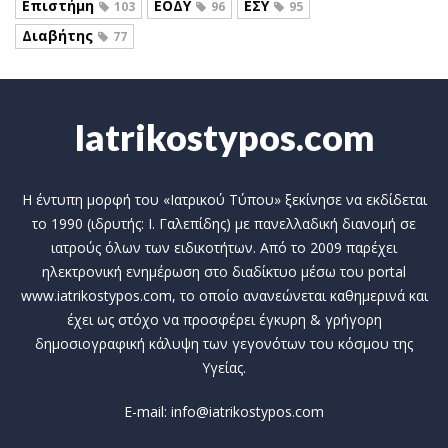
Επιστήμη
ΕΟΔΥ
ΕΣΥ
103
96
95
Διαβήτης
77
Iatrikostypos.com
Η έντυπη μορφή του «Ιατρικού Τύπου» ξεκίνησε να εκδίδεται
το 1990 (ιδρυτής: Ι. Γαλεπίδης) με πανελλαδική διανομή σε
ιατρούς όλων των ειδικοτήτων. Από το 2009 παρέχει
ηλεκτρονική ενημέρωση στο διαδίκτυο μέσω του portal
www.iatrikostypos.com, το οποίο ανανεώνεται καθημερινά και
έχει ως στόχο να προσφέρει έγκυρη & γρήγορη
δημοσιογραφική κάλυψη των γεγονότων του κόσμου της
Υγείας.
E-mail: info@iatrikostypos.com