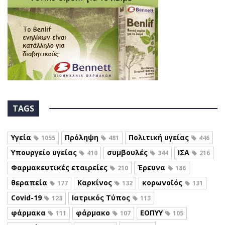
TAGS
Υγεία
Πρόληψη
Πολιτική υγείας
1055
481
446
Υπουργείο υγείας
συμβουλές
ΙΣΑ
410
344
216
Φαρμακευτικές εταιρείες
Έρευνα
210
186
θεραπεία
Καρκίνος
κορωνοϊός
177
132
131
Covid-19
Ιατρικός Τύπος
123
113
φάρμακα
φάρμακο
ΕΟΠΥΥ
111
107
105