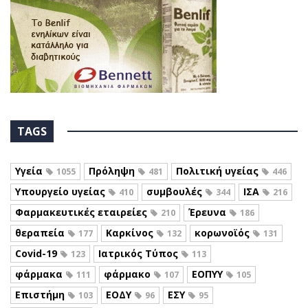
TAGS
Υγεία
Πρόληψη
Πολιτική υγείας
1055
481
446
Υπουργείο υγείας
συμβουλές
ΙΣΑ
410
344
216
Φαρμακευτικές εταιρείες
Έρευνα
210
186
θεραπεία
Καρκίνος
κορωνοϊός
177
132
131
Covid-19
Ιατρικός Τύπος
123
113
φάρμακα
φάρμακο
ΕΟΠΥΥ
111
107
105
Επιστήμη
ΕΟΔΥ
ΕΣΥ
103
96
95