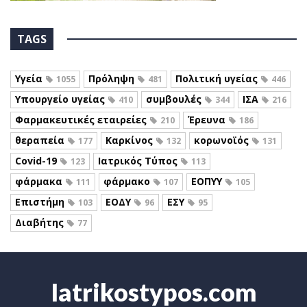
TAGS
Υγεία
Πρόληψη
Πολιτική υγείας
1055
481
446
Υπουργείο υγείας
συμβουλές
ΙΣΑ
410
344
216
Φαρμακευτικές εταιρείες
Έρευνα
210
186
θεραπεία
Καρκίνος
κορωνοϊός
177
132
131
Covid-19
Ιατρικός Τύπος
123
113
φάρμακα
φάρμακο
ΕΟΠΥΥ
111
107
105
Επιστήμη
ΕΟΔΥ
ΕΣΥ
103
96
95
Διαβήτης
77
Iatrikostypos.com