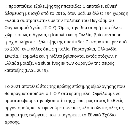
Η προσπάθεια εξάλειψης της ηπατίτιδας C αποτελεί εθνική
δέσμευση με ισχύ από το 2016, όταν μαζί με άλλες 194 χώρες η
Ελλάδα συστρατεύτηκε με την πολιτική του Παγκόσμιου
Οργανισμού Υγείας (Π.Ο.Υ). Όμως, την ίδια στιγμή που άλλες
χώρες όπως η Αγγλία, η Ισπανία και η Γαλλία, βρίσκονται σε
τροχιά πλήρους εξάλειψης της ηπατίτιδας C ακόμα και πριν από
το 2030, ενώ άλλες όπως η Ιταλία, Πορτογαλία, Ολλανδία,
Σκωτία, Γερμανία και η Μάλτα βρίσκονται εντός στόχων, η
Ελλάδα μοιάζει να είναι ένας εκ των ουραγών της σειράς
κατάταξης (EASL 2019).
Το 2021 αποτελεί έτος της πρώτης επίσημης αξιολόγησης που
θα πραγματοποιήσει ο Π.Ο.Υ στα κράτη μέλη. Οφείλουμε να
προστατέψουμε την αξιοπιστία της χώρας μας στους διεθνείς
οργανισμούς και να φανούμε συνεπείς υλοποιώντας όλες τις
απαραίτητες ενέργειες που υπαγορεύει το Εθνικό Σχέδιο
Δράσης.