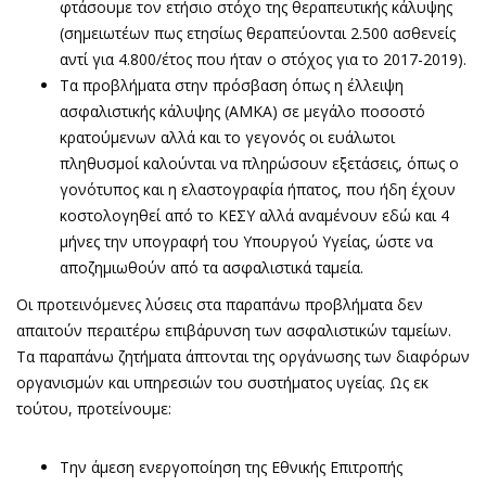
φτάσουμε τον ετήσιο στόχο της θεραπευτικής κάλυψης
(σημειωτέων πως ετησίως θεραπεύονται 2.500 ασθενείς
αντί για 4.800/έτος που ήταν ο στόχος για το 2017-2019).
Τα προβλήματα στην πρόσβαση όπως η έλλειψη
ασφαλιστικής κάλυψης (ΑΜΚΑ) σε μεγάλο ποσοστό
κρατούμενων αλλά και το γεγονός οι ευάλωτοι
πληθυσμοί καλούνται να πληρώσουν εξετάσεις, όπως ο
γονότυπος και η ελαστογραφία ήπατος, που ήδη έχουν
κοστολογηθεί από το ΚΕΣΥ αλλά αναμένουν εδώ και 4
μήνες την υπογραφή του Υπουργού Υγείας, ώστε να
αποζημιωθούν από τα ασφαλιστικά ταμεία.
Οι προτεινόμενες λύσεις στα παραπάνω προβλήματα δεν
απαιτούν περαιτέρω επιβάρυνση των ασφαλιστικών ταμείων.
Τα παραπάνω ζητήματα άπτονται της οργάνωσης των διαφόρων
οργανισμών και υπηρεσιών του συστήματος υγείας. Ως εκ
τούτου, προτείνουμε:
Την άμεση ενεργοποίηση της Εθνικής Επιτροπής