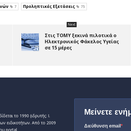
ηνών
Προληπτικές Εξετάσεις
7
75
Next
Στις ΤΟΜΥ ξεκινά πιλοτικά ο
Ηλεκτρονικός Φάκελος Υγείας
σε 15 μέρες
Μείνετε ενή
δεται το 1990 (ιδρυτής: Ι.
ων ειδικοτήτων. Από το 2009
Διεύθυνση email
ου portal