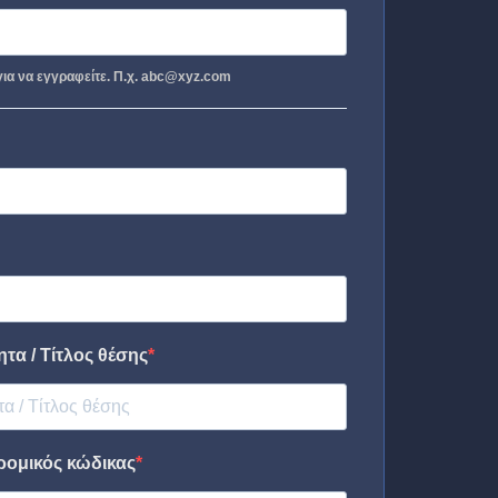
ια να εγγραφείτε. Π.χ. abc@xyz.com
τα / Τίτλος θέσης
ρομικός κώδικας