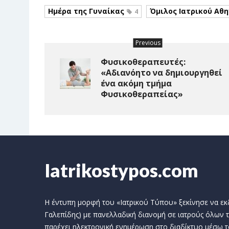
Ημέρα της Γυναίκας
Όμιλος Ιατρικού Αθ
4
Previous
Φυσικοθεραπευτές:
«Αδιανόητο να δημιουργηθεί
ένα ακόμη τμήμα
Φυσικοθεραπείας»
Iatrikostypos.com
Η έντυπη μορφή του «Ιατρικού Τύπου» ξεκίνησε να εκδί
Γαλεπίδης) με πανελλαδική διανομή σε ιατρούς όλων τ
παρέχει ηλεκτρονική ενημέρωση στο διαδίκτυο μέσω τ