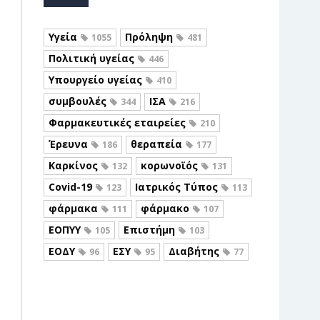
Υγεία
Πρόληψη
1055
481
Πολιτική υγείας
446
Υπουργείο υγείας
410
συμβουλές
ΙΣΑ
344
216
Φαρμακευτικές εταιρείες
210
Έρευνα
θεραπεία
186
177
Καρκίνος
κορωνοϊός
132
131
Covid-19
Ιατρικός Τύπος
123
113
φάρμακα
φάρμακο
111
107
ΕΟΠΥΥ
Επιστήμη
105
103
ΕΟΔΥ
ΕΣΥ
Διαβήτης
96
95
77