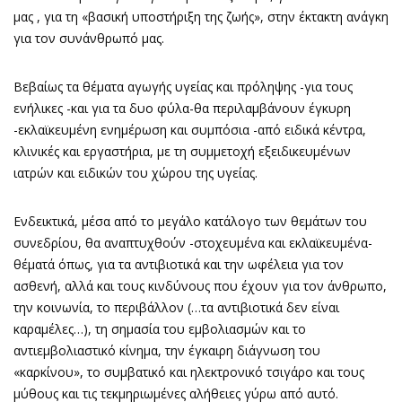
μας , για τη «βασική υποστήριξη της ζωής», στην έκτακτη ανάγκη
για τον συνάνθρωπό μας.
Βεβαίως τα θέματα αγωγής υγείας και πρόληψης -για τους
ενήλικες -και για τα δυο φύλα-θα περιλαμβάνουν έγκυρη
-εκλαϊκευμένη ενημέρωση και συμπόσια -από ειδικά κέντρα,
κλινικές και εργαστήρια, με τη συμμετοχή εξειδικευμένων
ιατρών και ειδικών του χώρου της υγείας.
Ενδεικτικά, μέσα από το μεγάλο κατάλογο των θεμάτων του
συνεδρίου, θα αναπτυχθούν -στοχευμένα και εκλαϊκευμένα-
θέματά όπως, για τα αντιβιοτικά και την ωφέλεια για τον
ασθενή, αλλά και τους κινδύνους που έχουν για τον άνθρωπο,
την κοινωνία, το περιβάλλον (…τα αντιβιοτικά δεν είναι
καραμέλες…), τη σημασία του εμβολιασμών και το
αντιεμβολιαστικό κίνημα, την έγκαιρη διάγνωση του
«καρκίνου», το συμβατικό και ηλεκτρονικό τσιγάρο και τους
μύθους και τις τεκμηριωμένες αλήθειες γύρω από αυτό.