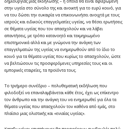
δημιουργίας μιας εκδήλωσης – η οποία θα είναι αφιερωμένη
στην υγεία στο σύνολο της και ανοικτή για το ευρύ κοινό, για
να του δώσει την ευκαιρία να επικοινωνήσει ανοιχτά με τους
ιατρούς και ειδικούς επαγγελματίες υγείας, να θέσει ερωτήσεις
σε θέματα υγείας που τον απασχολούν και να λάβει
απαντήσεις, με τρόπο κατανοητό και τεκμηριωμένο
επιστημονικά αλλά και με γνώμονα την ανάγκη των
επαγγελματιών της υγείας να ενημερωθούν από το ίδιο το
κοινό για τα θέματα υγείας που κυρίως το απασχολούν, ώστε
να βελτιώσουν τις προσφερόμενες υπηρεσίες τους και οι
εμπορικές εταιρείες, τα προϊόντα τους.
Το τριήμερο συνέδριο – πολυθεματική εκδήλωση που
φιλοδοξεί να επαναλαμβάνεται κάθε έτος, έχει ως επίκεντρο
τον άνθρωπο και την ανάγκη του να ενημερωθεί για όλα τα
θέματα υγείας που απασχολούν τον καθένα από εμάς, στο
πλαίσιο μιας ολιστικής και «ενιαίας υγείας».
Καταξιωμένοι επιστήμονες θα προσφέρουν συμβουλές πολύ