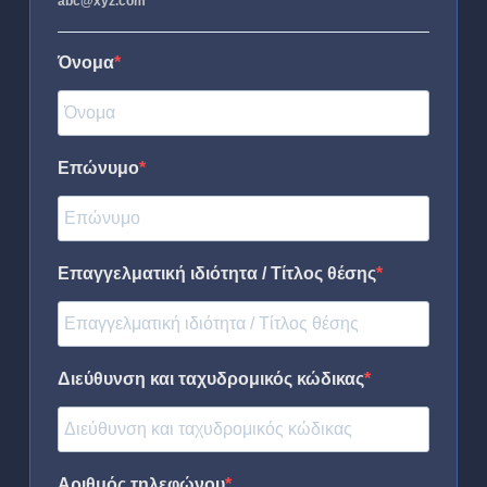
abc@xyz.com
Όνομα
Επώνυμο
Επαγγελματική ιδιότητα / Τίτλος θέσης
Διεύθυνση και ταχυδρομικός κώδικας
Αριθμός τηλεφώνου