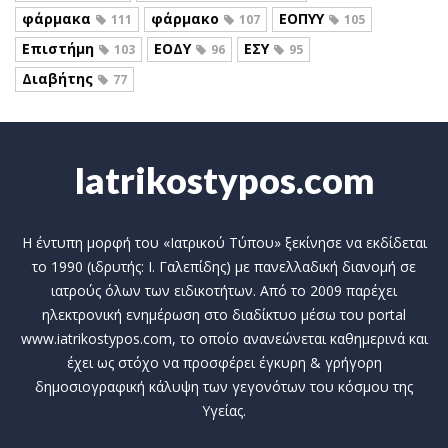
φάρμακα
φάρμακο
ΕΟΠΥΥ
111
107
105
Επιστήμη
ΕΟΔΥ
ΕΣΥ
103
96
95
Διαβήτης
77
Iatrikostypos.com
Η έντυπη μορφή του «Ιατρικού Τύπου» ξεκίνησε να εκδίδεται
το 1990 (ιδρυτής: Ι. Γαλεπίδης) με πανελλαδική διανομή σε
ιατρούς όλων των ειδικοτήτων. Από το 2009 παρέχει
ηλεκτρονική ενημέρωση στο διαδίκτυο μέσω του portal
www.iatrikostypos.com, το οποίο ανανεώνεται καθημερινά και
έχει ως στόχο να προσφέρει έγκυρη & γρήγορη
δημοσιογραφική κάλυψη των γεγονότων του κόσμου της
Υγείας.