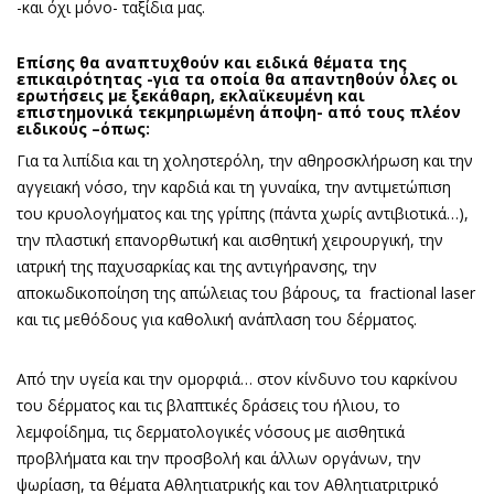
-και όχι μόνο- ταξίδια μας.
Επίσης θα αναπτυχθούν και ειδικά θέματα της
επικαιρότητας -για τα οποία θα απαντηθούν όλες οι
ερωτήσεις με ξεκάθαρη, εκλαϊκευμένη και
επιστημονικά τεκμηριωμένη άποψη- από τους πλέον
ειδικούς –όπως:
Για τα λιπίδια και τη χοληστερόλη, την αθηροσκλήρωση και την
αγγειακή νόσο, την καρδιά και τη γυναίκα, την αντιμετώπιση
του κρυολογήματος και της γρίπης (πάντα χωρίς αντιβιοτικά…),
την πλαστική επανορθωτική και αισθητική χειρουργική, την
ιατρική της παχυσαρκίας και της αντιγήρανσης, την
αποκωδικοποίηση της απώλειας του βάρους, τα fractional laser
και τις μεθόδους για καθολική ανάπλαση του δέρματος.
Από την υγεία και την ομορφιά… στον κίνδυνο του καρκίνου
του δέρματος και τις βλαπτικές δράσεις του ήλιου, το
λεμφοίδημα, τις δερματολογικές νόσους με αισθητικά
προβλήματα και την προσβολή και άλλων οργάνων, την
ψωρίαση, τα θέματα Αθλητιατρικής και τον Αθλητιατριτρικό