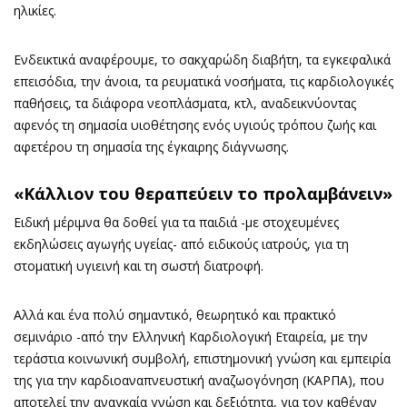
ηλικίες.
Ενδεικτικά αναφέρουμε, το σακχαρώδη διαβήτη, τα εγκεφαλικά
επεισόδια, την άνοια, τα ρευματικά νοσήματα, τις καρδιολογικές
παθήσεις, τα διάφορα νεοπλάσματα, κτλ, αναδεικνύοντας
αφενός τη σημασία υιοθέτησης ενός υγιούς τρόπου ζωής και
αφετέρου τη σημασία της έγκαιρης διάγνωσης.
«Κάλλιον του θεραπεύειν το προλαμβάνειν»
Ειδική μέριμνα θα δοθεί για τα παιδιά -με στοχευμένες
εκδηλώσεις αγωγής υγείας- από ειδικούς ιατρούς, για τη
στοματική υγιεινή και τη σωστή διατροφή.
Αλλά και ένα πολύ σημαντικό, θεωρητικό και πρακτικό
σεμινάριο -από την Ελληνική Καρδιολογική Εταιρεία, με την
τεράστια κοινωνική συμβολή, επιστημονική γνώση και εμπειρία
της για την καρδιοαναπνευστική αναζωογόνηση (ΚΑΡΠΑ), που
αποτελεί την αναγκαία γνώση και δεξιότητα, για τον καθέναν