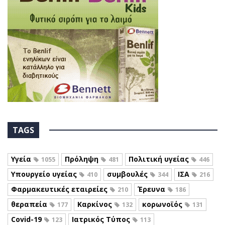
TAGS
Υγεία
Πρόληψη
Πολιτική υγείας
1055
481
446
Υπουργείο υγείας
συμβουλές
ΙΣΑ
410
344
216
Φαρμακευτικές εταιρείες
Έρευνα
210
186
θεραπεία
Καρκίνος
κορωνοϊός
177
132
131
Covid-19
Ιατρικός Τύπος
123
113