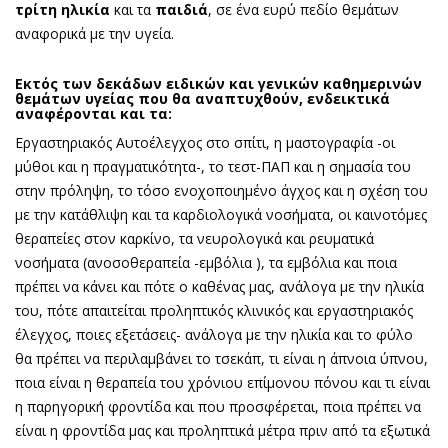
τρίτη ηλικία
και τα
παιδιά
, σε ένα ευρύ πεδίο θεμάτων
αναφορικά με την υγεία.
Eκτός των δεκάδων ειδικών και γενικών καθημερινών
θεμάτων υγείας που θα αναπτυχθούν, ενδεικτικά
αναφέρονται και τα:
Εργαστηριακός Αυτοέλεγχος στο σπίτι, η μαστογραφία -οι
μύθοι και η πραγματικότητα-, το τεστ-ΠΑΠ και η σημασία του
στην πρόληψη, το τόσο ενοχοποιημένο άγχος και η σχέση του
με την κατάθλιψη και τα καρδιολογικά νοσήματα, οι καινοτόμες
θεραπείες στον καρκίνο, τα νευρολογικά και ρευματικά
νοσήματα (ανοσοθεραπεία -εμβόλια ), τα εμβόλια και ποια
πρέπει να κάνει και πότε ο καθένας μας, ανάλογα με την ηλικία
του, πότε απαιτείται προληπτικός κλινικός και εργαστηριακός
έλεγχος, ποιες εξετάσεις- ανάλογα με την ηλικία και το φύλο
θα πρέπει να περιλαμβάνει το τσεκάπ, τι είναι η άπνοια ύπνου,
ποια είναι η θεραπεία του χρόνιου επίμονου πόνου και τι είναι
η παρηγορική φροντίδα και που προσφέρεται, ποια πρέπει να
είναι η φροντίδα μας και προληπτικά μέτρα πριν από τα εξωτικά