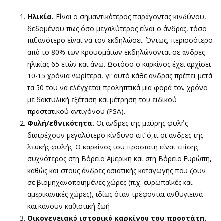
Ηλικία.
Είναι ο σημαντικότερος παράγοντας κινδύνου,
δεδομένου πως όσο μεγαλύτερος είναι ο άνδρας, τόσο
πιθανότερο είναι να τον εκδηλώσει. Όντως, περισσότερο
από το 80% των κρουσμάτων εκδηλώνονται σε άνδρες
ηλικίας 65 ετών και άνω. Ωστόσο ο καρκίνος έχει αρχίσει
10-15 χρόνια νωρίτερα, γι’ αυτό κάθε άνδρας πρέπει μετά
τα 50 του να ελέγχεται προληπτικά μία φορά τον χρόνο
με δακτυλική εξέταση και μέτρηση του ειδικού
προστατικού αντιγόνου (PSA).
Φυλή/εθνικότητα.
Οι άνδρες της μαύρης φυλής
διατρέχουν μεγαλύτερο κίνδυνο απ’ ό,τι οι άνδρες της
λευκής φυλής. Ο καρκίνος του προστάτη είναι επίσης
συχνότερος στη Βόρειο Αμερική και στη Βόρειο Ευρώπη,
καθώς και στους άνδρες ασιατικής καταγωγής που ζουν
σε βιομηχανοποιημένες χώρες (π.χ. ευρωπαϊκές και
αμερικανικές χώρες), ιδίως όταν τρέφονται ανθυγιεινά
και κάνουν καθιστική ζωή.
Οικογενειακό ιστορικό καρκίνου του προστάτη.