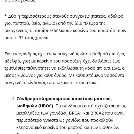
* Δύο ή περισσότερους στενούς συγγενείς (πατέρα, αδελφό,
γιο, παππού, θείο, ανιψιό) από την ίδια πλευρά της
οικογένειας, οι οποίοι εκδήλωσαν καρκίνο του προστάτη πριν
από τα 55 τους χρόνια.
Εάν ένας άνδρας έχει έναν συγγενή πρώτου βαθμού (πατέρα,
αδελφό, γιο) με καρκίνο του προστάτη, έχει διπλάσιες έως
τριπλάσιες πιθανότητες να εκδηλώσει τη νόσο απ’ ό,τι είναι ο
μέσος κίνδυνος για κάθε άνδρα. Με κάθε επόμενο νοσούντα
συγγενή, ο κίνδυνός του αυξάνεται περαιτέρω.
Σύνδρομο κληρονομικού καρκίνου μαστού,
ωοθηκών (
HBOC
).
Το σύνδρομο αυτό σχετίζεται με τις
μεταλλάξεις των γονιδίων BRCA1 και BRCA2 που είναι
περισσότερο γνωστά ως γονίδια που προκαλούν
κληρονομικό καρκίνο του μαστού και των ωοθηκών.