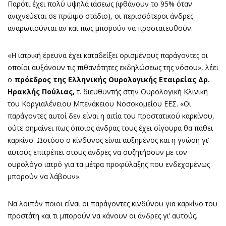
Παρότι έχει πολύ υψηλά ιάσεως (φθάνουν το 95% όταν
ανιχνεύεται σε πρώιμο στάδιο), οι περισσότεροι άνδρες
αναρωτιούνται αν και πως μπορούν να προστατευθούν.
«Η ιατρική έρευνα έχει καταδείξει ορισμένους παράγοντες οι
οποίοι αυξάνουν τις πιθανότητες εκδηλώσεως της νόσου», λέει
ο
πρόεδρος της Ελληνικής Ουρολογικής Εταιρείας Δρ.
Ηρακλής Πούλιας,
τ. διευθυντής στην Ουρολογική Κλινική
του Κοργιαλένειου Μπενάκειου Νοσοκομείου ΕΕΣ. «Οι
παράγοντες αυτοί δεν είναι η αιτία του προστατικού καρκίνου,
ούτε σημαίνει πως όποιος άνδρας τους έχει σίγουρα θα πάθει
καρκίνο. Ωστόσο ο κίνδυνος είναι αυξημένος και η γνώση γι’
αυτούς επιτρέπει στους άνδρες να συζητήσουν με τον
ουρολόγο ιατρό για τα μέτρα προφύλαξης που ενδεχομένως
μπορούν να λάβουν».
Να λοιπόν ποιοι είναι οι παράγοντες κινδύνου για καρκίνο του
προστάτη και τι μπορούν να κάνουν οι άνδρες γι’ αυτούς.