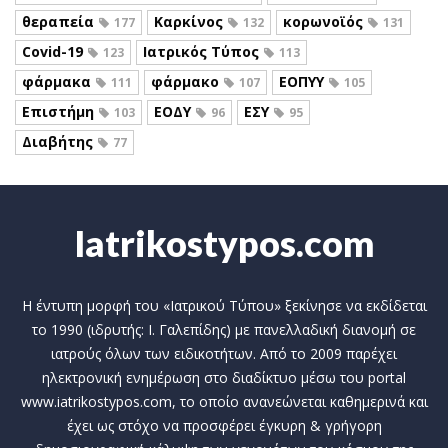
θεραπεία
Καρκίνος
κορωνοϊός
177
132
131
Covid-19
Ιατρικός Τύπος
123
113
φάρμακα
φάρμακο
ΕΟΠΥΥ
111
107
105
Επιστήμη
ΕΟΔΥ
ΕΣΥ
103
96
95
Διαβήτης
77
Iatrikostypos.com
Η έντυπη μορφή του «Ιατρικού Τύπου» ξεκίνησε να εκδίδεται
το 1990 (ιδρυτής: Ι. Γαλεπίδης) με πανελλαδική διανομή σε
ιατρούς όλων των ειδικοτήτων. Από το 2009 παρέχει
ηλεκτρονική ενημέρωση στο διαδίκτυο μέσω του portal
www.iatrikostypos.com, το οποίο ανανεώνεται καθημερινά και
έχει ως στόχο να προσφέρει έγκυρη & γρήγορη