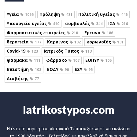
Υγεία
Πρόληψη
Πολιτική υγείας
1055
481
446
Υπουργείο υγείας
συμβουλές
ΙΣΑ
410
344
216
Φαρμακευτικές εταιρείες
Έρευνα
210
186
θεραπεία
Καρκίνος
κορωνοϊός
177
132
131
Covid-19
Ιατρικός Τύπος
123
113
φάρμακα
φάρμακο
ΕΟΠΥΥ
111
107
105
Επιστήμη
ΕΟΔΥ
ΕΣΥ
103
96
95
Διαβήτης
77
Iatrikostypos.com
Η έντυπη μορφή του «Ιατρικού Τύπου» ξεκίνησε να εκδίδεται
το 1990 (ιδρυτής: Ι. Γαλεπίδης) με πανελλαδική διανομή σε