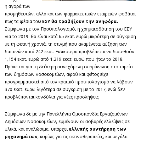
η αγορά των
προμηθευτών, αλλά και των φαρμακευτικών εταιρειών φοβάται
πως τα φέσια το
υ ΕΣΥ θα τραβήξουν την ανηφόρα.
Σύμφωνα με τον Προϋπολογισμό, η χρηματοδότηση του ΕΣΥ
για το 2019 θα είναι κατά 65 εκατ. ευρώ μικρότερη σε σύγκριση
με τη φετινή χρονιά, τη στιγμή που αναμένεται αύξηση των
δαπανών κατά 242 εκατ. Ειδικότερα προβλέπεται να διατεθούν
1,154 εκατ. ευρώ από 1,219 εκατ. ευρώ που ήταν το 2018.
Πρόκειται για τη δεύτερη συνεχόμενη συρρίκνωση στο ταμείο
των δημόσιων νοσοκομείων, αφού και φέτος είχε
προγραμματιστεί από τον κρατικό προϋπολογισμό να λάβουν
370 εκατ. ευρώ λιγότερα σε σύγκριση με το 2017, ενώ δεν
προβλέπονται κονδύλια για νέες προσλήψεις.
Σύμφωνα δε με την Πανελλήνια Ομοσπονδία Εργαζομένων
Δημόσιων Νοσοκομείων, εμμένουν οι σοβαρές ελλείψεις σε
υλικά, και αναλώσιμα, υπάρχει
ελλιπής συντήρηση των
μηχανημάτων
, κυρίως για τις ακτινοθεραπείες, και μεγάλα