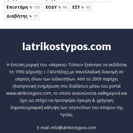
Επιστήμη
ΕΟΔΥ
ΕΣΥ
103
96
95
Διαβήτης
77
Iatrikostypos.com
Η έντυπη μορφή του «Ιατρικού Τύπου» ξεκίνησε να εκδίδεται
το 1990 (ιδρυτής: Ι. Γαλεπίδης) με πανελλαδική διανομή σε
ιατρούς όλων των ειδικοτήτων. Από το 2009 παρέχει
ηλεκτρονική ενημέρωση στο διαδίκτυο μέσω του portal
www.iatrikostypos.com, το οποίο ανανεώνεται καθημερινά και
έχει ως στόχο να προσφέρει έγκυρη & γρήγορη
δημοσιογραφική κάλυψη των γεγονότων του κόσμου της
Υγείας.
E-mail: info@iatrikostypos.com