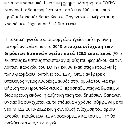
κενά σε προσωπικό. Η κρατική χρηματοδότηση του ΕΟΠΥΥ
στον αντίποδα παραμένει στο ποσό των 100 εκατ. και ο
προϋπολογισμός δαπανών του Οργανισμού ανέρχεται τη
χρονιά που έρχεται σε 6,18 δισ. ευρώ.
Η πολιτική ηγεσία του υπουργείου Υγείας από την άλλη
πλευρά αναφέρει πως το
2019 υπάρχει ενίσχυση των
δημόσιων δαπανών υγείας κατά 128,5 εκατ. ευρώ
(92,5
εκ. στους κλειστούς προϋπολογισμούς του φαρμάκου και των
λοιπών παροχών του ΕΟΠΥΥ και 36 εκατ. στις λειτουργικές –
πλην φαρμάκου- δαπάνες του ΕΣΥ). Όπως ανέφερε ο
υπουργός Υγείας Ανδρέας Ξανθός στην ομιλία του για την
ψήφιση του Προϋπολογισμού, προσπαθώντας να δώσει μια
διαφορετική εικόνα, η αυξητική τάση των δημόσιων δαπανών
υγείας θα συνεχιστεί και τα επόμενα 4 χρόνια, σύμφωνα με το
νέο ΜΠΔΣ 2019-2022 και η συνολική ενίσχυση του ορίου
αγορών (πιστώσεων) των νοσοκομείων και του ΕΟΠΥΥ θα
ανέλθει στα 476,5 εκ. ευρώ.