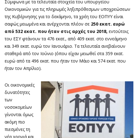
Σύμφωνα με τα τελευταία στοιχεία του υπουργείου
Οικονομικών για τις πληρωμές ληξιπρόθεσμων υποχρεώσεων
της Κυβέρνησης για το δεκάμηνο, τα χρέη του ΕΟΠΥΥ είναι
σαφώς μειωμένα και ανέρχονται πλέον σε
250 εκατ. ευρώ
από 532 εκατ. που ήταν στις αρχές του 2018,
εντούτοις
του ΕΣΥ φτάνουν τα 476 εκατ., από 409 εκατ. στο εννεάμηνο
και 349 εκατ. ευρώ τον Ιανουάριο. Τα τελευταία ανεβαίνουν
σταθερά από τον Ιούνιο (όπου είχαν μειωθεί στα 359 εκατ.
ευρώ από τα 496 εκατ. που ήταν τον Μάιο και 574 εκατ. που
ήταν τον Απρίλιο).
Οι οικονομικές
δυνατότητες
των
νοσοκομείων
γίνονται όμως
ακόμη πιο
πιεσμένες τη
νέα χρονιά και