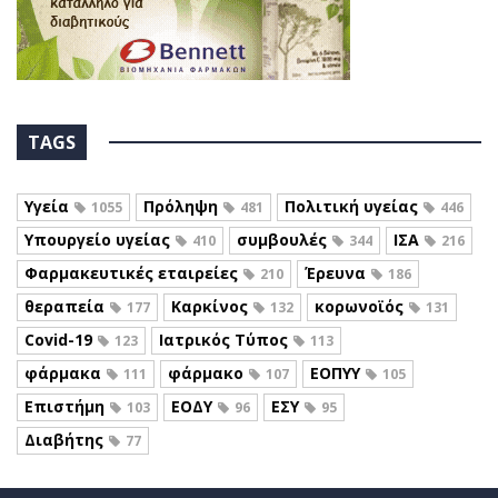
TAGS
Υγεία
Πρόληψη
Πολιτική υγείας
1055
481
446
Υπουργείο υγείας
συμβουλές
ΙΣΑ
410
344
216
Φαρμακευτικές εταιρείες
Έρευνα
210
186
θεραπεία
Καρκίνος
κορωνοϊός
177
132
131
Covid-19
Ιατρικός Τύπος
123
113
φάρμακα
φάρμακο
ΕΟΠΥΥ
111
107
105
Επιστήμη
ΕΟΔΥ
ΕΣΥ
103
96
95
Διαβήτης
77