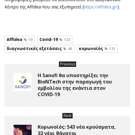
Κέντρο της Affidea που σας εξυπηρετεί (
https://affidea.gr/
).
Affidea
Covid-19
10
123
διαγνωστικές εξετάσεις
κορωνοϊός
46
131
Previous
Η Sanofi θα υποστηρίξει την
BioNTech στην παραγωγή του
εμβολίου της ενάντια στον
COVID-19
Next
Κορωνοϊός: 543 νέα κρούσματα,
33 νέοι θάνατοι