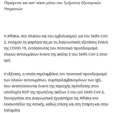
Παρέχεται και κατ’ οίκον μέσω του Τμήματος Εξωτερικών
Υπηρεσιών
Η Affidea, στο πλαίσιο και του εμβολιασμού για τον SARS-CoV-
2, ενισχύει τη φαρέτρα της με τις διαγνωστικές εξετάσεις έναντι
της COVID-19, εντάσσοντας τον ποσοτικό προσδιορισμό
ολικών αντισωμάτων έναντι της ακίδας S του SARS-CoV-2 στον
ορό.
Η εξέταση, η οποία περιλαμβάνει τον ποσοτικό προσδιορισμό
των ολικών αντισωμάτων, συμπεριλαμβανομένων των ΙgG,
που αναπτύσσονται έναντι της περιοχής πρόσδεσης στον
υποδοχέα RDP της πρωτεΐνης ακίδων S του ιού SARS-CoV-2,
διενεργείται στα Διαγνωστικά Εργαστήρια της Affidea στο
λεκανοπέδιο της Αττικής, καθώς επίσης και στη Σπάρτη και στην
Καλαμάτα.