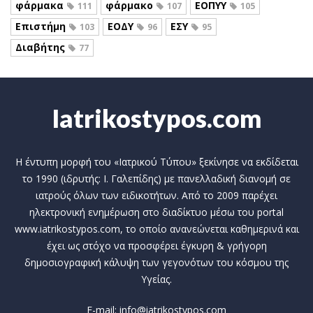
φάρμακα
φάρμακο
ΕΟΠΥΥ
111
107
105
Επιστήμη
ΕΟΔΥ
ΕΣΥ
103
96
95
Διαβήτης
77
Iatrikostypos.com
Η έντυπη μορφή του «Ιατρικού Τύπου» ξεκίνησε να εκδίδεται
το 1990 (ιδρυτής: Ι. Γαλεπίδης) με πανελλαδική διανομή σε
ιατρούς όλων των ειδικοτήτων. Από το 2009 παρέχει
ηλεκτρονική ενημέρωση στο διαδίκτυο μέσω του portal
www.iatrikostypos.com, το οποίο ανανεώνεται καθημερινά και
έχει ως στόχο να προσφέρει έγκυρη & γρήγορη
δημοσιογραφική κάλυψη των γεγονότων του κόσμου της
Υγείας.
E-mail: info@iatrikostypos.com