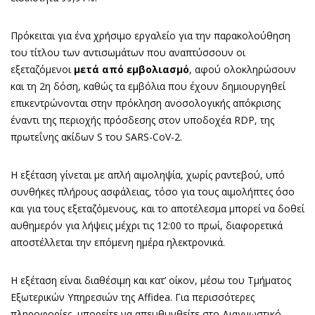
Πρόκειται για ένα χρήσιμο εργαλείο για την παρακολούθηση
του τίτλου των αντισωμάτων που αναπτύσσουν οι
εξεταζόμενοι
μετά από εμβολιασμό
, αφού ολοκληρώσουν
και τη 2η δόση, καθώς τα εμβόλια που έχουν δημιουργηθεί
επικεντρώνονται στην πρόκληση ανοσολογικής απόκρισης
έναντι της περιοχής πρόσδεσης στον υποδοχέα RDP, της
πρωτεΐνης ακίδων S του SARS-CoV-2.
H εξέταση γίνεται με απλή αιμοληψία, χωρίς ραντεβού, υπό
συνθήκες πλήρους ασφάλειας, τόσο για τους αιμολήπτες όσο
και για τους εξεταζόμενους, και το αποτέλεσμα μπορεί να δοθεί
αυθημερόν για λήψεις μέχρι τις 12:00 το πρωί, διαφορετικά
αποστέλλεται την επόμενη ημέρα ηλεκτρονικά.
Η εξέταση είναι διαθέσιμη και κατ’ οίκον, μέσω του Τμήματος
Εξωτερικών Υπηρεσιών της Affidea. Για περισσότερες
πληροφορίες, μπορείτε να απευθυνθείτε στο Διαγνωστικό