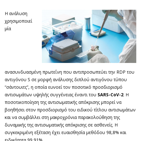
H ανάλυση
χρησιμοποιεί
μία
ανασυνδυασμένη πρωτεΐνη που αντιπροσωπεύει την RDP του
αντιγόνου S σε μορφή ανάλυσης διπλού αντιγόνου τύπου
“σάντουιτς”, η οποία ευνοεί τον ποσοτικό προσδιορισμό
αντισωμάτων υψηλής συγγένειας έναντι του
SARS-CoV-2
. H
ποσοτικοποίηση της αντισωματικής απόκρισης μπορεί να
βοηθήσει στον προσδιορισμό του ειδικού τίτλου αντισωμάτων
και να συμβάλλει στη μακροχρόνια παρακολούθηση της
δυναμικής της αντισωματικής απόκρισης σε ασθενείς. Η
συγκεκριμένη εξέταση έχει ευαισθησία μεθόδου 98,8% και
ειδικότητα 99,91%.