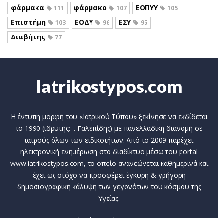
φάρμακα
φάρμακο
ΕΟΠΥΥ
111
107
105
Επιστήμη
ΕΟΔΥ
ΕΣΥ
103
96
95
Διαβήτης
77
Iatrikostypos.com
Η έντυπη μορφή του «Ιατρικού Τύπου» ξεκίνησε να εκδίδεται
το 1990 (ιδρυτής: Ι. Γαλεπίδης) με πανελλαδική διανομή σε
ιατρούς όλων των ειδικοτήτων. Από το 2009 παρέχει
ηλεκτρονική ενημέρωση στο διαδίκτυο μέσω του portal
www.iatrikostypos.com, το οποίο ανανεώνεται καθημερινά και
έχει ως στόχο να προσφέρει έγκυρη & γρήγορη
δημοσιογραφική κάλυψη των γεγονότων του κόσμου της
Υγείας.