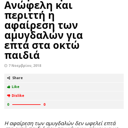
Ανώφελη και
περιττή η
αφαίρεση των
αμυγδαλών για
επτά στα οκτώ
παιδιά
7 Νοεμβρίου, 2018
Share
Like
Dislike
0
0
Η αφαίρεση των αμυγδαλών δεν ωφελεί επτά