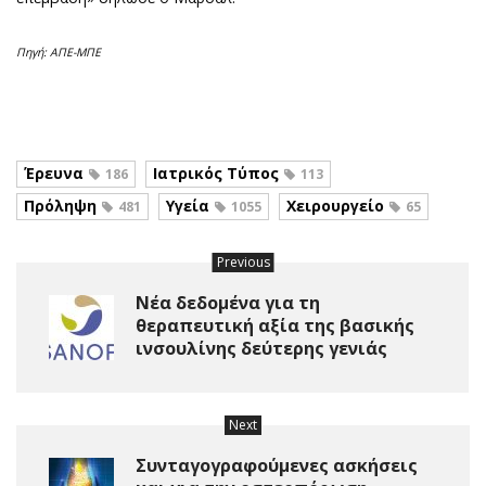
Πηγή: ΑΠΕ-ΜΠΕ
Έρευνα
Ιατρικός Τύπος
186
113
Πρόληψη
Υγεία
Χειρουργείο
481
1055
65
Previous
Νέα δεδομένα για τη
θεραπευτική αξία της βασικής
ινσουλίνης δεύτερης γενιάς
Next
Συνταγογραφούμενες ασκήσεις