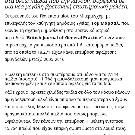
στα οκτώ παιδιά που την κάνουν, σύμφωνα με
μια νέα μεγάλη βρετανική επιστημονική μελέτη.
Οι ερευνητές του Πανεπιστημίου του Μπέρμιγχαμ, με
επικεφαλής τον καθηγητή Δημόσιας Υγείας,
Τομ Μάρσαλ
, που
έκαναν τη σχετική δημοσίευση στο βρετανικό ιατρικό
περιοδικό “
British Journal of General Practice
“, ανέλυσαν
ιατρικά αρχεία για περισσότερα από 1,6 εκατομμύρια παιδιά,
από τα οποία τα 18.271 είχαν κάνει επέμβαση αφαίρεσης
αμυγδαλών μεταξύ 2005-2016.
Η μελέτη κατέληξε στο συμπέρασμα ότι μόνο για τα 2.144
παιδιά (ποσοστό 11,7%) η αμυγδαλεκτομή ήταν πραγματικά
δικαιολογημένη και είχε κάποιο όφελος για τα παιδιά.
Κάθε χρόνο, αρκετές χιλιάδες παιδιά σε όλο τον κόσμο κάνουν
αμυγδαλεκτομή, αλλά είναι απίθανο τα περισσότερα να έχουν
κάποιο όφελος. Μάλιστα, σύμφωνα με τους ερευνητές, στην
πραγματικότητα πολλά παιδιά που όντως μπορεί να
ωφελούνταν, δεν κάνουν την επέμβαση. Η μελέτη εντόπισε
15.764 παιδιά που είχαν επαρκή συμπτώματα στο λαιμό τους,