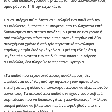
τα οποία δικαιολογούσαν την αφαίρεση των αμυγδαλών τους,
όμως μόνο το 14% την είχαν κάνει.
Για να υπάρχει πιθανότητα να ωφεληθεί ένα παιδί από την
αμυγδαλεκτομή, πρέπει να υποφέρει από τουλάχιστον επτά
διαγνωσμένα περιστατικά πονόλαιμου μέσα σε ένα χρόνο ή
από τουλάχιστον πέντε τέτοια περιστατικά ετησίως επί δύο
συνεχόμενα χρόνια ή από τρία περιστατικά πονόλαιμου
ετησίως για τρία διαδοχικά χρόνια. Η μελέτη έδειξε ότι η
μεγάλη πλειονότητα των παιδιών που κάνουν αφαίρεση
αμυγδαλών, δεν πληρούν τα παραπάνω κριτήρια.
«Τα παιδιά που έχουν λιγότερους πονόλαιμους, δεν
ωφελούνται συνήθως από την αφαίρεση των αμυγδαλών,
επειδή ούτως ή άλλως οι πονόλαιμοι τείνουν να εξαφανιστούν
μόνοι τους. Τα περισσότερα παιδιά δεν έχουν τόσο σοβαρά
συμπτώματα που να δικαιολογείται η αμυγδαλεκτομή. Μάλιστα
μπορεί μάλλον να βλαφτούν παρά να ωφεληθούν από την
επέμβαση» δήλωσε ο Μάρσαλ.