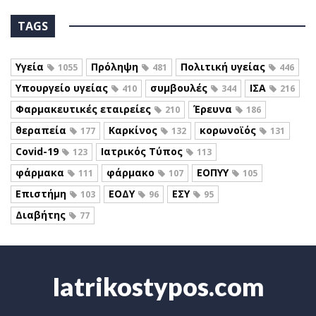
TAGS
Υγεία
Πρόληψη
Πολιτική υγείας
1055
481
446
Υπουργείο υγείας
συμβουλές
ΙΣΑ
410
344
216
Φαρμακευτικές εταιρείες
Έρευνα
210
186
θεραπεία
Καρκίνος
κορωνοϊός
177
132
131
Covid-19
Ιατρικός Τύπος
123
113
φάρμακα
φάρμακο
ΕΟΠΥΥ
111
107
105
Επιστήμη
ΕΟΔΥ
ΕΣΥ
103
96
95
Διαβήτης
77
Iatrikostypos.com