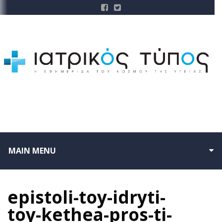
MAIN MENU
epistoli-toy-idryti-
toy-kethea-pros-ti-