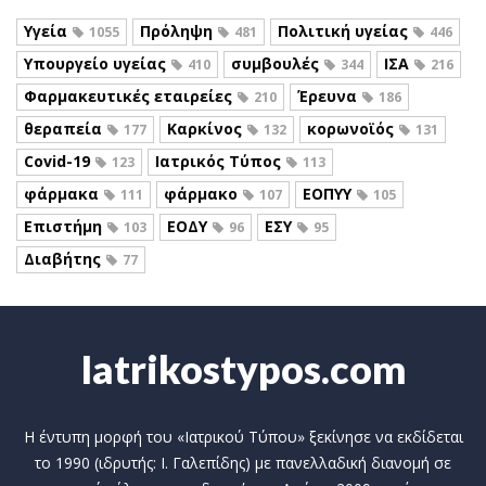
Υγεία
Πρόληψη
Πολιτική υγείας
1055
481
446
Υπουργείο υγείας
συμβουλές
ΙΣΑ
410
344
216
Φαρμακευτικές εταιρείες
Έρευνα
210
186
θεραπεία
Καρκίνος
κορωνοϊός
177
132
131
Covid-19
Ιατρικός Τύπος
123
113
φάρμακα
φάρμακο
ΕΟΠΥΥ
111
107
105
Επιστήμη
ΕΟΔΥ
ΕΣΥ
103
96
95
Διαβήτης
77
Iatrikostypos.com
Η έντυπη μορφή του «Ιατρικού Τύπου» ξεκίνησε να εκδίδεται
το 1990 (ιδρυτής: Ι. Γαλεπίδης) με πανελλαδική διανομή σε