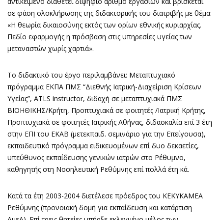
αντικείμενο διαθέτει διψήφιο αριθμό εργασιών και βρίσκεται
σε φάση ολοκλήρωσης της διδακτορικής του διατριβής με θέμα:
«Η θεωρία δικαιοσύνης εκτός των ορίων εθνικής κυριαρχίας.
Πεδίο εφαρμογής η πρόσβαση στις υπηρεσίες υγείας των
μεταναστών χωρίς χαρτιά».
Το διδακτικό του έργο περιλαμβάνει: Μεταπτυχιακό
πρόγραμμα ΕΚΠΑ ΠΜΣ “Διεθνής Ιατρική-Διαχείριση Κρίσεων
Υγείας”, ATLS instructor, διδαχή σε μεταπτυχιακά ΠΜΣ
ΒΙΟΗΘΙΚΗΣ/Κρήτη, Προπτυχιακά σε φοιτητές /Ιατρική Κρήτης,
Προπτυχιακά σε φοιτητές Ιατρικής Αθήνας, διδασκαλία επί 3 έτη
στην ΕΠΙ του ΕΚΑΒ (μετεκπαιδ. σεμινάριο για την Επείγουσα),
εκπαιδευτικό πρόγραμμα ειδικευομένων επί δυο δεκαετίες,
υπεύθυνος εκπαίδευσης γενικών ιατρών στο Ρέθυμνο,
καθηγητής στη Νοσηλευτική Ρεθύμνης επί πολλά έτη κά.
Κατά τα έτη 2003-2004 διετέλεσε πρόεδρος του ΚΕΚΥΚΑΜΕΑ
Ρεθύμνης (προνοιακή δομή για εκπαίδευση και κατάρτιση
ΑμεΑ). Επί τρεις θητείες υπήρξε εκλεγμένο μέλος των