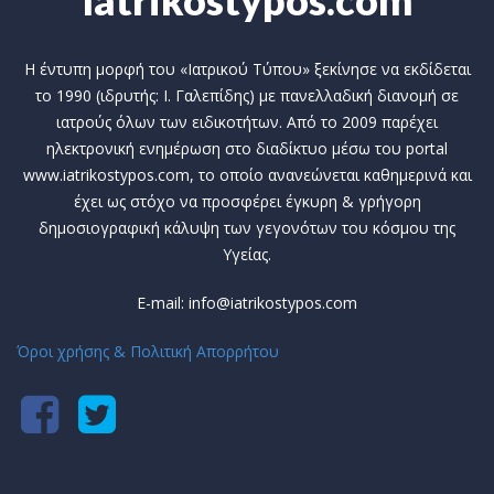
Iatrikostypos.com
Η έντυπη μορφή του «Ιατρικού Τύπου» ξεκίνησε να εκδίδεται
το 1990 (ιδρυτής: Ι. Γαλεπίδης) με πανελλαδική διανομή σε
ιατρούς όλων των ειδικοτήτων. Από το 2009 παρέχει
ηλεκτρονική ενημέρωση στο διαδίκτυο μέσω του portal
www.iatrikostypos.com, το οποίο ανανεώνεται καθημερινά και
έχει ως στόχο να προσφέρει έγκυρη & γρήγορη
δημοσιογραφική κάλυψη των γεγονότων του κόσμου της
Υγείας.
E-mail: info@iatrikostypos.com
Όροι χρήσης & Πολιτική Απορρήτου