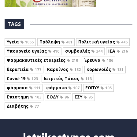
TAGS
Υγεία
Πρόληψη
Πολιτική υγείας
1055
481
446
Υπουργείο υγείας
συμβουλές
ΙΣΑ
410
344
216
Φαρμακευτικές εταιρείες
Έρευνα
210
186
θεραπεία
Καρκίνος
κορωνοϊός
177
132
131
Covid-19
Ιατρικός Τύπος
123
113
φάρμακα
φάρμακο
ΕΟΠΥΥ
111
107
105
Επιστήμη
ΕΟΔΥ
ΕΣΥ
103
96
95
Διαβήτης
77