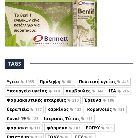
TAGS
Υγεία
Πρόληψη
Πολιτική υγείας
1055
481
446
Υπουργείο υγείας
συμβουλές
ΙΣΑ
410
344
216
Φαρμακευτικές εταιρείες
Έρευνα
210
186
θεραπεία
Καρκίνος
κορωνοϊός
177
132
131
Covid-19
Ιατρικός Τύπος
123
113
φάρμακα
φάρμακο
ΕΟΠΥΥ
111
107
105
Επιστήμη
ΕΟΔΥ
ΕΣΥ
103
96
95