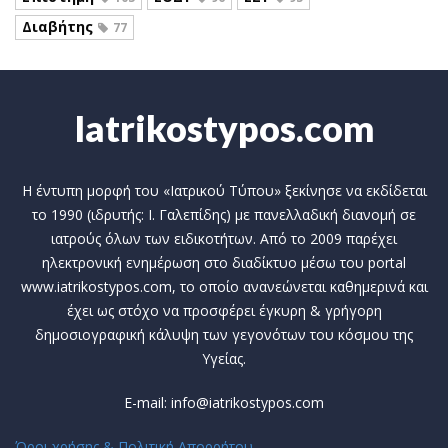
Διαβήτης
77
Iatrikostypos.com
Η έντυπη μορφή του «Ιατρικού Τύπου» ξεκίνησε να εκδίδεται
το 1990 (ιδρυτής: Ι. Γαλεπίδης) με πανελλαδική διανομή σε
ιατρούς όλων των ειδικοτήτων. Από το 2009 παρέχει
ηλεκτρονική ενημέρωση στο διαδίκτυο μέσω του portal
www.iatrikostypos.com, το οποίο ανανεώνεται καθημερινά και
έχει ως στόχο να προσφέρει έγκυρη & γρήγορη
δημοσιογραφική κάλυψη των γεγονότων του κόσμου της
Υγείας.
E-mail: info@iatrikostypos.com
Όροι χρήσης & Πολιτική Απορρήτου