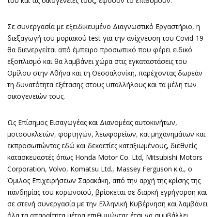
του και τις οικογένειές τους, εφόσον το επιθυμούν.
Σε συνεργασία με εξειδικευμένο Διαγνωστικό Εργαστήριο, η
διεξαγωγή του μοριακού test για την ανίχνευση του Covid-19
θα διενεργείται από έμπειρο προσωπικό που φέρει ειδικό
εξοπλισμό και θα λαμβάνει χώρα στις εγκαταστάσεις του
Ομίλου στην Αθήνα και τη Θεσσαλονίκη, παρέχοντας δωρεάν
τη δυνατότητα εξέτασης στους υπαλλήλους και τα μέλη των
οικογενειών τους.
Ως Επίσημος Εισαγωγέας και Διανομέας αυτοκινήτων,
μοτοσυκλετών, φορτηγών, λεωφορείων, και μηχανημάτων και
εκπροσωπώντας εδώ και δεκαετίες καταξιωμένους, διεθνείς
κατασκευαστές όπως Honda Motor Co. Ltd, Mitsubishi Motors
Corporation, Volvo, Komatsu Ltd., Massey Ferguson κ.ά., ο
Όμιλος Επιχειρήσεων Σαρακάκη, από την αρχή της κρίσης της
πανδημίας του κορωνοϊού, βρίσκεται σε διαρκή εγρήγορση και
σε στενή συνεργασία με την Ελληνική Κυβέρνηση και λαμβάνει
όλα τα απαραίτητα μέτρα επιθυμώντας έτσι να συμβάλλει