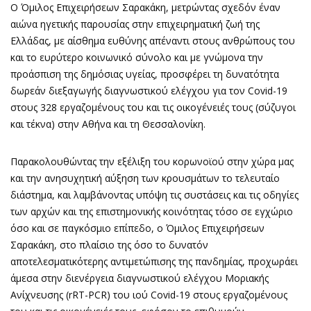
Ο Όμιλος Επιχειρήσεων Σαρακάκη, μετρώντας σχεδόν έναν
αιώνα ηγετικής παρουσίας στην επιχειρηματική ζωή της
Ελλάδας, με αίσθημα ευθύνης απέναντι στους ανθρώπους του
και το ευρύτερο κοινωνικό σύνολο και με γνώμονα την
προάσπιση της δημόσιας υγείας, προσφέρει τη δυνατότητα
δωρεάν διεξαγωγής διαγνωστικού ελέγχου για τον Covid-19
στους 328 εργαζομένους του και τις οικογένειές τους (σύζυγοι
και τέκνα) στην Αθήνα και τη Θεσσαλονίκη.
Παρακολουθώντας την εξέλιξη του κορωνοϊού στην χώρα μας
και την ανησυχητική αύξηση των κρουσμάτων το τελευταίο
διάστημα, και λαμβάνοντας υπόψη τις συστάσεις και τις οδηγίες
των αρχών και της επιστημονικής κοινότητας τόσο σε εγχώριο
όσο και σε παγκόσμιο επίπεδο, ο Όμιλος Επιχειρήσεων
Σαρακάκη, στο πλαίσιο της όσο το δυνατόν
αποτελεσματικότερης αντιμετώπισης της πανδημίας, προχωράει
άμεσα στην διενέργεια διαγνωστικού ελέγχου Μοριακής
Ανίχνευσης (rRT-PCR) του ιού Covid-19 στους εργαζομένους