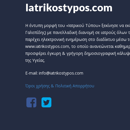
Iatrikostypos.com
Η έντυπη μορφή του «Ιατρικού Τύπου» ξεκίνησε να εκδί
Γαλεπίδης) με πανελλαδική διανομή σε ιατρούς όλων τ
παρέχει ηλεκτρονική ενημέρωση στο διαδίκτυο μέσω τ
www.iatrikostypos.com, το οποίο ανανεώνεται καθημερ
προσφέρει έγκυρη & γρήγορη δημοσιογραφική κάλυψ
της Υγείας.
E-mail: info@iatrikostypos.com
Όροι χρήσης & Πολιτική Απορρήτου