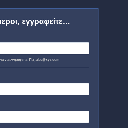
μεροι, εγγραφείτε…
ια να εγγραφείτε. Π.χ. abc@xyz.com