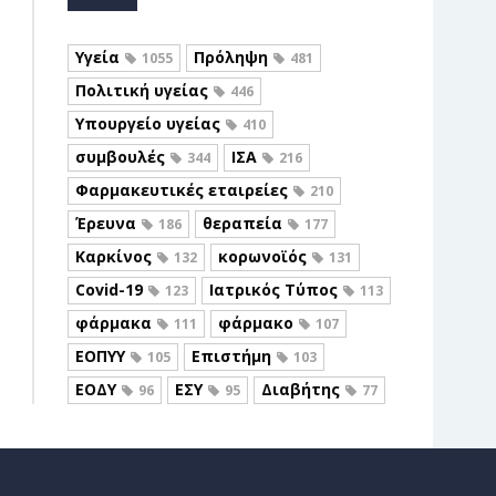
Υγεία
Πρόληψη
1055
481
Πολιτική υγείας
446
Υπουργείο υγείας
410
συμβουλές
ΙΣΑ
344
216
Φαρμακευτικές εταιρείες
210
Έρευνα
θεραπεία
186
177
Καρκίνος
κορωνοϊός
132
131
Covid-19
Ιατρικός Τύπος
123
113
φάρμακα
φάρμακο
111
107
ΕΟΠΥΥ
Επιστήμη
105
103
ΕΟΔΥ
ΕΣΥ
Διαβήτης
96
95
77