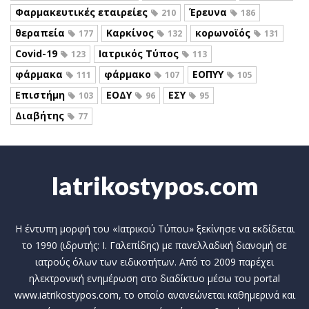
Φαρμακευτικές εταιρείες
Έρευνα
210
186
θεραπεία
Καρκίνος
κορωνοϊός
177
132
131
Covid-19
Ιατρικός Τύπος
123
113
φάρμακα
φάρμακο
ΕΟΠΥΥ
111
107
105
Επιστήμη
ΕΟΔΥ
ΕΣΥ
103
96
95
Διαβήτης
77
Iatrikostypos.com
Η έντυπη μορφή του «Ιατρικού Τύπου» ξεκίνησε να εκδίδεται
το 1990 (ιδρυτής: Ι. Γαλεπίδης) με πανελλαδική διανομή σε
ιατρούς όλων των ειδικοτήτων. Από το 2009 παρέχει
ηλεκτρονική ενημέρωση στο διαδίκτυο μέσω του portal
www.iatrikostypos.com, το οποίο ανανεώνεται καθημερινά και