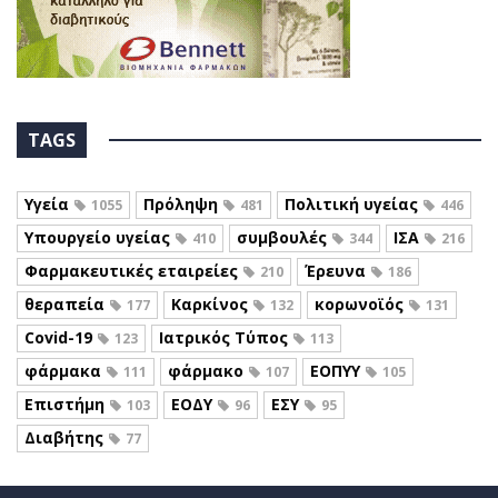
TAGS
Υγεία
Πρόληψη
Πολιτική υγείας
1055
481
446
Υπουργείο υγείας
συμβουλές
ΙΣΑ
410
344
216
Φαρμακευτικές εταιρείες
Έρευνα
210
186
θεραπεία
Καρκίνος
κορωνοϊός
177
132
131
Covid-19
Ιατρικός Τύπος
123
113
φάρμακα
φάρμακο
ΕΟΠΥΥ
111
107
105
Επιστήμη
ΕΟΔΥ
ΕΣΥ
103
96
95
Διαβήτης
77