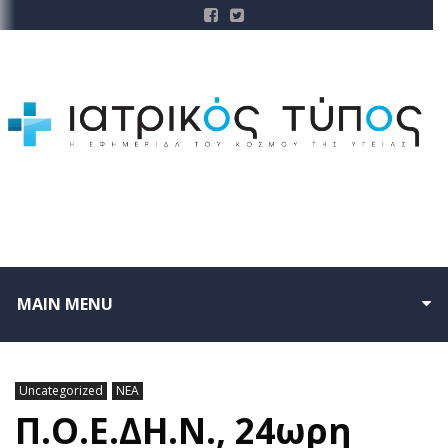
MAIN MENU
Uncategorized
ΝΕΑ
Π.Ο.Ε.ΔΗ.Ν., 24ωρη