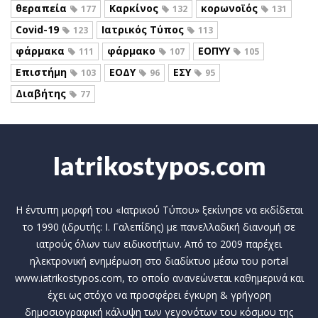
θεραπεία
Καρκίνος
κορωνοϊός
177
132
131
Covid-19
Ιατρικός Τύπος
123
113
φάρμακα
φάρμακο
ΕΟΠΥΥ
111
107
105
Επιστήμη
ΕΟΔΥ
ΕΣΥ
103
96
95
Διαβήτης
77
Iatrikostypos.com
Η έντυπη μορφή του «Ιατρικού Τύπου» ξεκίνησε να εκδίδεται
το 1990 (ιδρυτής: Ι. Γαλεπίδης) με πανελλαδική διανομή σε
ιατρούς όλων των ειδικοτήτων. Από το 2009 παρέχει
ηλεκτρονική ενημέρωση στο διαδίκτυο μέσω του portal
www.iatrikostypos.com, το οποίο ανανεώνεται καθημερινά και
έχει ως στόχο να προσφέρει έγκυρη & γρήγορη
δημοσιογραφική κάλυψη των γεγονότων του κόσμου της