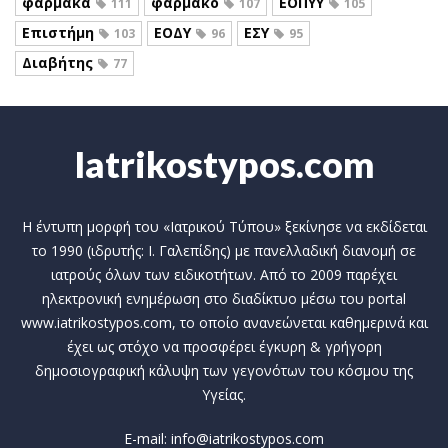
φάρμακα
φάρμακο
ΕΟΠΥΥ
111
107
105
Επιστήμη
ΕΟΔΥ
ΕΣΥ
103
96
95
Διαβήτης
77
Iatrikostypos.com
Η έντυπη μορφή του «Ιατρικού Τύπου» ξεκίνησε να εκδίδεται
το 1990 (ιδρυτής: Ι. Γαλεπίδης) με πανελλαδική διανομή σε
ιατρούς όλων των ειδικοτήτων. Από το 2009 παρέχει
ηλεκτρονική ενημέρωση στο διαδίκτυο μέσω του portal
www.iatrikostypos.com, το οποίο ανανεώνεται καθημερινά και
έχει ως στόχο να προσφέρει έγκυρη & γρήγορη
δημοσιογραφική κάλυψη των γεγονότων του κόσμου της
Υγείας.
E-mail: info@iatrikostypos.com