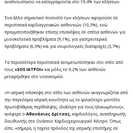
αναπνευστικού να καταγράφονται στο 19,4% των κλήσεων.
Ένα άλλο σημαντικό ποσοστό των κλήσεων αφορούσε σε
περιστατικά καρδιαγγειακών ασθενειών (10,3%), ενώ
πραγματοποιήθηκαν επίσης επισκέψεις σε σπίτια ασθενών για
μυοσκελετικά προβλήματα (9,1%), για γαστρεντερικά
προβλήματα (6,3%) και για νευρολογικές διαταραχές (3,7%).
Τα περισσότερα περιστατικά αντιμετωπίστηκαν στο σπίτι από
τους
«SOS ΙΑΤΡΟΙ»
και μόλις το 9,2% των ασθενών
μεταφέρθηκε στο νοσοκομείο.
«Η ιατρική επίσκεψη στο σπίτι των ασθενών αναγνωρίζεται από
την παγκόσμια ιατρική κοινότητα ως το φιλικότερο μοντέλο
πρωτοβάθμιας περίθαλψης, ιδιαίτερα για τους ηλικιωμένους»,
ανέφερε ο
Αθανάσιος Δρίτσας
, καρδιολόγος, αναπληρωτής
διευθυντής στο Ωνάσειο Καρδιοχειρουργικό Κέντρο. Όπως
είπε, «σήμερα, η ταχεία πρόοδος της ιατρικής επιστήμης σε