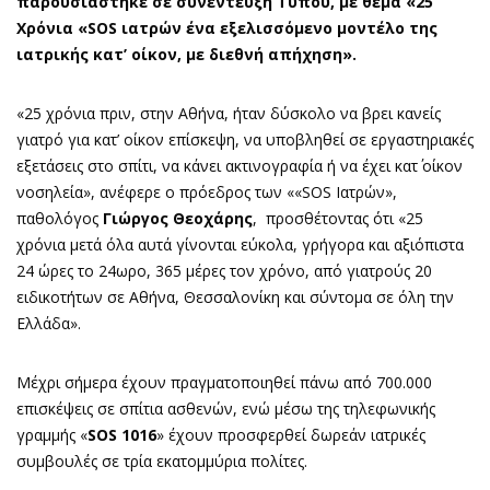
παρουσιάστηκε σε συνέντευξη Τύπου, με θέμα «25
Χρόνια «SOS ιατρών ένα εξελισσόμενο μοντέλο της
ιατρικής κατ’ οίκον, με διεθνή απήχηση».
«25 χρόνια πριν, στην Αθήνα, ήταν δύσκολο να βρει κανείς
γιατρό για κατ’ οίκον επίσκεψη, να υποβληθεί σε εργαστηριακές
εξετάσεις στο σπίτι, να κάνει ακτινογραφία ή να έχει κατ΄ οίκον
νοσηλεία», ανέφερε ο πρόεδρος των ««SOS Ιατρών»,
παθολόγος
Γιώργος Θεοχάρης
, προσθέτοντας ότι «25
χρόνια μετά όλα αυτά γίνονται εύκολα, γρήγορα και αξιόπιστα
24 ώρες το 24ωρο, 365 μέρες τον χρόνο, από γιατρούς 20
ειδικοτήτων σε Αθήνα, Θεσσαλονίκη και σύντομα σε όλη την
Ελλάδα».
Μέχρι σήμερα έχουν πραγματοποιηθεί πάνω από 700.000
επισκέψεις σε σπίτια ασθενών, ενώ μέσω της τηλεφωνικής
γραμμής «
SOS 1016
» έχουν προσφερθεί δωρεάν ιατρικές
συμβουλές σε τρία εκατομμύρια πολίτες.