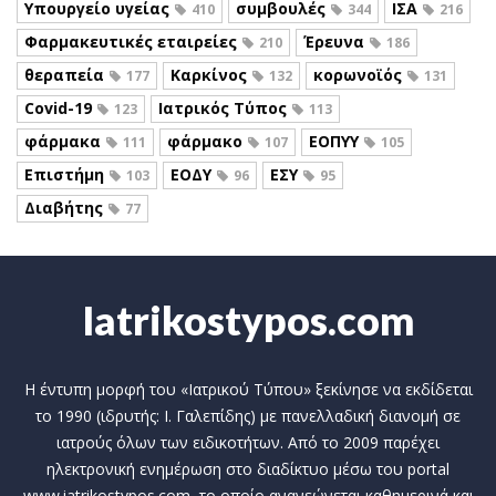
Υπουργείο υγείας
συμβουλές
ΙΣΑ
410
344
216
Φαρμακευτικές εταιρείες
Έρευνα
210
186
θεραπεία
Καρκίνος
κορωνοϊός
177
132
131
Covid-19
Ιατρικός Τύπος
123
113
φάρμακα
φάρμακο
ΕΟΠΥΥ
111
107
105
Επιστήμη
ΕΟΔΥ
ΕΣΥ
103
96
95
Διαβήτης
77
Iatrikostypos.com
Η έντυπη μορφή του «Ιατρικού Τύπου» ξεκίνησε να εκδίδεται
το 1990 (ιδρυτής: Ι. Γαλεπίδης) με πανελλαδική διανομή σε
ιατρούς όλων των ειδικοτήτων. Από το 2009 παρέχει
ηλεκτρονική ενημέρωση στο διαδίκτυο μέσω του portal
www.iatrikostypos.com, το οποίο ανανεώνεται καθημερινά και