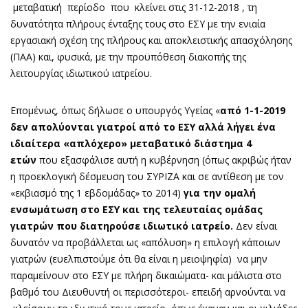
μεταβατική περίοδο που κλείνει στις 31-12-2018 , τη
δυνατότητα πλήρους ένταξης τους στο ΕΣΥ με την ενιαία
εργασιακή σχέση της πλήρους και αποκλειστικής απασχόλησης
(ΠΑΑ) και, φυσικά, με την προϋπόθεση διακοπής της
λειτουργίας ιδιωτικού ιατρείου.
Επομένως, όπως δήλωσε ο υπουργός Υγείας «
από 1-1-2019
δεν απολύονται γιατροί από το ΕΣΥ αλλά λήγει ένα
ιδιαίτερα «απλόχερο» μεταβατικό διάστημα 4
ετών
που εξασφάλισε αυτή η κυβέρνηση (όπως ακριβώς ήταν
η προεκλογική δέσμευση του ΣΥΡΙΖΑ και σε αντίθεση με τον
«εκβιασμό της 1 εβδομάδας» το 2014)
για την ομαλή
ενσωμάτωση στο ΕΣΥ και της τελευταίας ομάδας
γιατρών που διατηρούσε ιδιωτικό ιατρείο.
Δεν είναι
δυνατόν να προβάλλεται ως «απόλυση» η επιλογή κάποιων
γιατρών (ευελπιστούμε ότι θα είναι η μειοψηφία) να μην
παραμείνουν στο ΕΣΥ με πλήρη δικαιώματα- και μάλιστα στο
βαθμό του Διευθυντή οι περισσότεροι- επειδή αρνούνται να