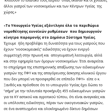
κλείσουν το ιδιωτικό τους ιατρείο όπως έκαναν και οι χιλιάδες
άλλοι γιατροί των νοσοκομείων και των Κέντρων Υγείας της
χώρας.»
«
Το Υπουργείο Υγείας εξάντλησε όλα τα περιθώρια
νομοθέτησης ευνοϊκών ρυθμίσεων που δημιουργούν
κίνητρα παραμονής στο Δημόσιο Σύστημα Υγείας
.
Έχουμε ήδη προβλέψει τη δυνατότητα για τους γιατρούς που
έχουν “νοσοκομειακές” ειδικότητες να έχουν ενεργό
συμμετοχή στην πρωινή και απογευματινή λειτουργία, αλλά
και στην εφημερία των όμορων νοσοκομείων. Έτσι αναιρείται
το επιχείρημα της επιστημονικής απαξίωσης των ειδικευμένων
γιατρών της ΠΦΥ και της απαγόρευσης άσκησης κλινικού έργου
που δεν μπορεί να προσφερθεί σε επίπεδο ΠΦΥ» είπε ο κ.
Ξανθός και πρόσθεσε ότι το υπουργείο Υγείας έχει δώσει το
“σήμα” με την τελευταία προκήρυξη 455 ειδικευμένων γιατρών
για τα ΚΥ αστικού και αγροτικού τύπου, ότι είναι αναγκαίες και
οι υπόλοιπες ειδικότητες, πέραν των οικογενειακών γιατρών,
σε ένα αναπτυγμένο και ολοκληρωμένο δίκτυο δημόσιων