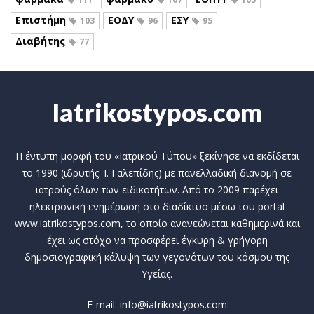
Επιστήμη
ΕΟΔΥ
ΕΣΥ
103
96
95
Διαβήτης
77
Iatrikostypos.com
Η έντυπη μορφή του «Ιατρικού Τύπου» ξεκίνησε να εκδίδεται
το 1990 (ιδρυτής: Ι. Γαλεπίδης) με πανελλαδική διανομή σε
ιατρούς όλων των ειδικοτήτων. Από το 2009 παρέχει
ηλεκτρονική ενημέρωση στο διαδίκτυο μέσω του portal
www.iatrikostypos.com, το οποίο ανανεώνεται καθημερινά και
έχει ως στόχο να προσφέρει έγκυρη & γρήγορη
δημοσιογραφική κάλυψη των γεγονότων του κόσμου της
Υγείας.
E-mail: info@iatrikostypos.com