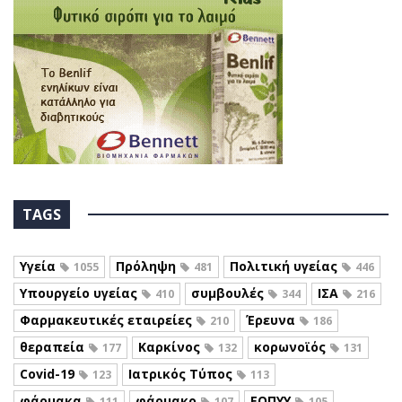
TAGS
Υγεία
Πρόληψη
Πολιτική υγείας
1055
481
446
Υπουργείο υγείας
συμβουλές
ΙΣΑ
410
344
216
Φαρμακευτικές εταιρείες
Έρευνα
210
186
θεραπεία
Καρκίνος
κορωνοϊός
177
132
131
Covid-19
Ιατρικός Τύπος
123
113
φάρμακα
φάρμακο
ΕΟΠΥΥ
111
107
105