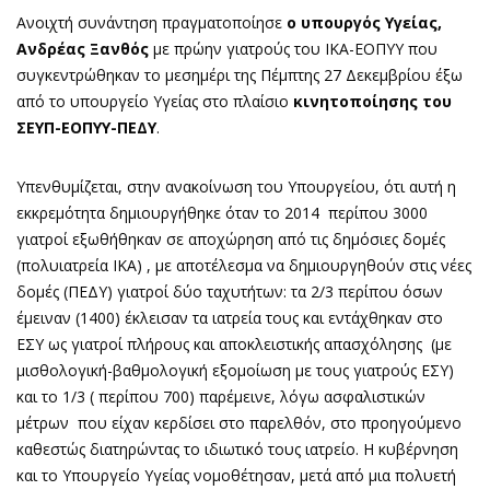
Ανοιχτή συνάντηση πραγματοποίησε
ο υπουργός Υγείας,
Ανδρέας Ξανθός
με πρώην γιατρούς του ΙΚΑ-ΕΟΠΥΥ που
συγκεντρώθηκαν το μεσημέρι της Πέμπτης 27 Δεκεμβρίου έξω
από το υπουργείο Υγείας στο πλαίσιο
κινητοποίησης του
ΣΕΥΠ-ΕΟΠΥΥ-ΠΕΔΥ
.
Υπενθυμίζεται, στην ανακοίνωση του Υπουργείου, ότι αυτή η
εκκρεμότητα δημιουργήθηκε όταν το 2014 περίπου 3000
γιατροί εξωθήθηκαν σε αποχώρηση από τις δημόσιες δομές
(πολυιατρεία ΙΚΑ) , με αποτέλεσμα να δημιουργηθούν στις νέες
δομές (ΠΕΔΥ) γιατροί δύο ταχυτήτων: τα 2/3 περίπου όσων
έμειναν (1400) έκλεισαν τα ιατρεία τους και εντάχθηκαν στο
ΕΣΥ ως γιατροί πλήρους και αποκλειστικής απασχόλησης (με
μισθολογική-βαθμολογική εξομοίωση με τους γιατρούς ΕΣΥ)
και το 1/3 ( περίπου 700) παρέμεινε, λόγω ασφαλιστικών
μέτρων που είχαν κερδίσει στο παρελθόν, στο προηγούμενο
καθεστώς διατηρώντας το ιδιωτικό τους ιατρείο. Η κυβέρνηση
και το Υπουργείο Υγείας νομοθέτησαν, μετά από μια πολυετή