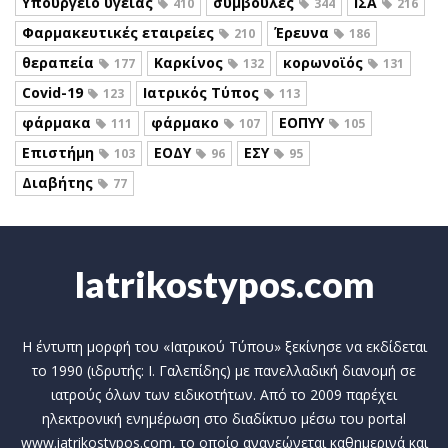
Υπουργείο υγείας
συμβουλές
ΙΣΑ
410
344
216
Φαρμακευτικές εταιρείες
Έρευνα
210
186
θεραπεία
Καρκίνος
κορωνοϊός
177
132
131
Covid-19
Ιατρικός Τύπος
123
113
φάρμακα
φάρμακο
ΕΟΠΥΥ
111
107
105
Επιστήμη
ΕΟΔΥ
ΕΣΥ
103
96
95
Διαβήτης
77
Iatrikostypos.com
Η έντυπη μορφή του «Ιατρικού Τύπου» ξεκίνησε να εκδίδεται
το 1990 (ιδρυτής: Ι. Γαλεπίδης) με πανελλαδική διανομή σε
ιατρούς όλων των ειδικοτήτων. Από το 2009 παρέχει
ηλεκτρονική ενημέρωση στο διαδίκτυο μέσω του portal
www.iatrikostypos.com, το οποίο ανανεώνεται καθημερινά και