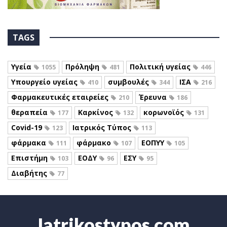
TAGS
Υγεία
Πρόληψη
Πολιτική υγείας
1055
481
446
Υπουργείο υγείας
συμβουλές
ΙΣΑ
410
344
216
Φαρμακευτικές εταιρείες
Έρευνα
210
186
θεραπεία
Καρκίνος
κορωνοϊός
177
132
131
Covid-19
Ιατρικός Τύπος
123
113
φάρμακα
φάρμακο
ΕΟΠΥΥ
111
107
105
Επιστήμη
ΕΟΔΥ
ΕΣΥ
103
96
95
Διαβήτης
77
Iatrikostypos.com