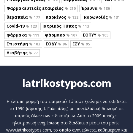
Φαρμακευτικές εταιρείες
Έρευνα
210
186
θεραπεία
Καρκίνος
κορωνοϊός
177
132
131
Covid-19
Ιατρικός Τύπος
123
113
φάρμακα
φάρμακο
ΕΟΠΥΥ
111
107
105
Επιστήμη
ΕΟΔΥ
ΕΣΥ
103
96
95
Διαβήτης
77
Iatrikostypos.com
Η έντυπη μορφή του «Ιατρικού Τύπου» ξεκίνησε να εκδίδεται
το 1990 (ιδρυτής: Ι. Γαλεπίδης) με πανελλαδική διανομή σε
ιατρούς όλων των ειδικοτήτων. Από το 2009 παρέχει
ηλεκτρονική ενημέρωση στο διαδίκτυο μέσω του portal
www.iatrikostypos.com, το οποίο ανανεώνεται καθημερινά και