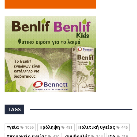
TAGS
Υγεία
Πρόληψη
Πολιτική υγείας
1055
481
446
Υπουργείο υγείας
συμβουλές
ΙΣΑ
410
344
216