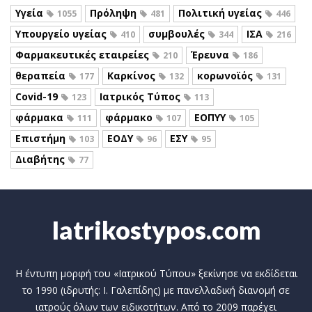
Υγεία
Πρόληψη
Πολιτική υγείας
1055
481
446
Υπουργείο υγείας
συμβουλές
ΙΣΑ
410
344
216
Φαρμακευτικές εταιρείες
Έρευνα
210
186
θεραπεία
Καρκίνος
κορωνοϊός
177
132
131
Covid-19
Ιατρικός Τύπος
123
113
φάρμακα
φάρμακο
ΕΟΠΥΥ
111
107
105
Επιστήμη
ΕΟΔΥ
ΕΣΥ
103
96
95
Διαβήτης
77
Iatrikostypos.com
Η έντυπη μορφή του «Ιατρικού Τύπου» ξεκίνησε να εκδίδεται
το 1990 (ιδρυτής: Ι. Γαλεπίδης) με πανελλαδική διανομή σε
ιατρούς όλων των ειδικοτήτων. Από το 2009 παρέχει