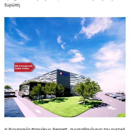
Ευρώπη.
Η Βιομηχανία Φαρμάκων Bennett, συναισθανόμενη την ηγετική