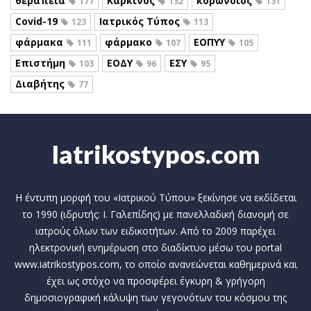
θεραπεία
Καρκίνος
κορωνοϊός
177
132
131
Covid-19
Ιατρικός Τύπος
123
113
φάρμακα
φάρμακο
ΕΟΠΥΥ
111
107
105
Επιστήμη
ΕΟΔΥ
ΕΣΥ
103
96
95
Διαβήτης
77
Iatrikostypos.com
Η έντυπη μορφή του «Ιατρικού Τύπου» ξεκίνησε να εκδίδεται
το 1990 (ιδρυτής: Ι. Γαλεπίδης) με πανελλαδική διανομή σε
ιατρούς όλων των ειδικοτήτων. Από το 2009 παρέχει
ηλεκτρονική ενημέρωση στο διαδίκτυο μέσω του portal
www.iatrikostypos.com, το οποίο ανανεώνεται καθημερινά και
έχει ως στόχο να προσφέρει έγκυρη & γρήγορη
δημοσιογραφική κάλυψη των γεγονότων του κόσμου της