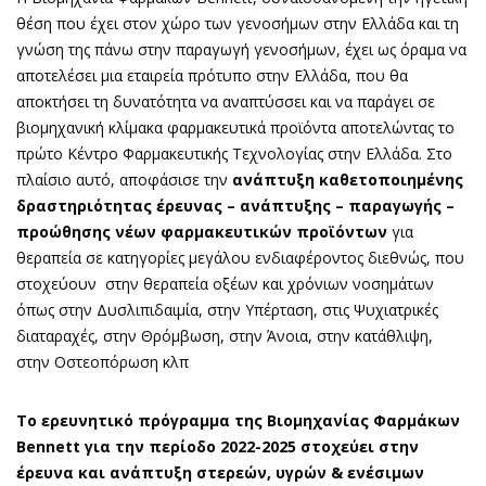
θέση που έχει στον χώρο των γενοσήμων στην Ελλάδα και τη
γνώση της πάνω στην παραγωγή γενοσήμων, έχει ως όραμα να
αποτελέσει μια εταιρεία πρότυπο στην Ελλάδα, που θα
αποκτήσει τη δυνατότητα να αναπτύσσει και να παράγει σε
βιομηχανική κλίμακα φαρμακευτικά προϊόντα αποτελώντας το
πρώτο Κέντρο Φαρμακευτικής Τεχνολογίας στην Ελλάδα. Στο
πλαίσιο αυτό, αποφάσισε την
ανάπτυξη καθετοποιημένης
δραστηριότητας έρευνας – ανάπτυξης – παραγωγής –
προώθησης νέων φαρμακευτικών προϊόντων
για
θεραπεία σε κατηγορίες μεγάλου ενδιαφέροντος διεθνώς, που
στοχεύουν στην θεραπεία οξέων και χρόνιων νοσημάτων
όπως στην Δυσλιπιδαιμία, στην Υπέρταση, στις Ψυχιατρικές
διαταραχές, στην Θρόμβωση, στην Άνοια, στην κατάθλιψη,
στην Οστεοπόρωση κλπ
Το ερευνητικό πρόγραμμα της Βιομηχανίας Φαρμάκων
Bennett για την περίοδο 2022-2025 στοχεύει στην
έρευνα και ανάπτυξη
στερεών, υγρών & ενέσιμων