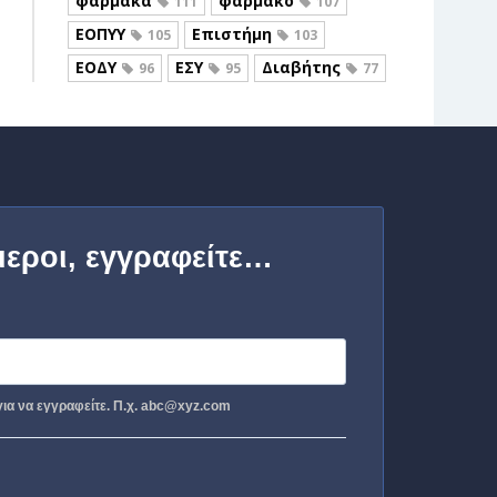
φάρμακα
φάρμακο
111
107
ΕΟΠΥΥ
Επιστήμη
105
103
ΕΟΔΥ
ΕΣΥ
Διαβήτης
96
95
77
μεροι, εγγραφείτε…
ια να εγγραφείτε. Π.χ. abc@xyz.com