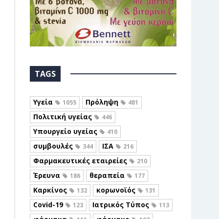
TAGS
Υγεία
Πρόληψη
1055
481
Πολιτική υγείας
446
Υπουργείο υγείας
410
συμβουλές
ΙΣΑ
344
216
Φαρμακευτικές εταιρείες
210
Έρευνα
θεραπεία
186
177
Καρκίνος
κορωνοϊός
132
131
Covid-19
Ιατρικός Τύπος
123
113