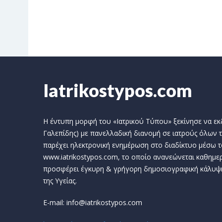
Iatrikostypos.com
Η έντυπη μορφή του «Ιατρικού Τύπου» ξεκίνησε να εκδί
Γαλεπίδης) με πανελλαδική διανομή σε ιατρούς όλων τ
παρέχει ηλεκτρονική ενημέρωση στο διαδίκτυο μέσω τ
www.iatrikostypos.com, το οποίο ανανεώνεται καθημερ
προσφέρει έγκυρη & γρήγορη δημοσιογραφική κάλυψ
της Υγείας.
E-mail: info@iatrikostypos.com