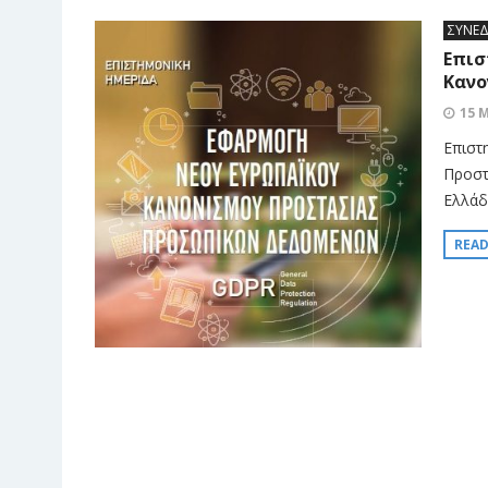
ΣΥΝΕΔ
Επισ
Κανο
15 
Επιστ
Προστ
Ελλάδο
REA