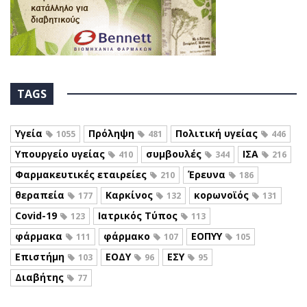
TAGS
Υγεία
Πρόληψη
Πολιτική υγείας
1055
481
446
Υπουργείο υγείας
συμβουλές
ΙΣΑ
410
344
216
Φαρμακευτικές εταιρείες
Έρευνα
210
186
θεραπεία
Καρκίνος
κορωνοϊός
177
132
131
Covid-19
Ιατρικός Τύπος
123
113
φάρμακα
φάρμακο
ΕΟΠΥΥ
111
107
105
Επιστήμη
ΕΟΔΥ
ΕΣΥ
103
96
95
Διαβήτης
77