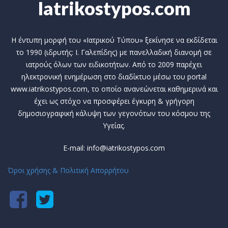
Iatrikostypos.com
Η έντυπη μορφή του «Ιατρικού Τύπου» ξεκίνησε να εκδίδεται
το 1990 (ιδρυτής: Ι. Γαλεπίδης) με πανελλαδική διανομή σε
ιατρούς όλων των ειδικοτήτων. Από το 2009 παρέχει
ηλεκτρονική ενημέρωση στο διαδίκτυο μέσω του portal
www.iatrikostypos.com, το οποίο ανανεώνεται καθημερινά και
έχει ως στόχο να προσφέρει έγκυρη & γρήγορη
δημοσιογραφική κάλυψη των γεγονότων του κόσμου της
Υγείας.
E-mail: info@iatrikostypos.com
Όροι χρήσης & Πολιτική Απορρήτου