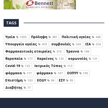
TAGS
Υγεία
Πρόληψη
Πολιτική υγείας
1055
481
446
Υπουργείο υγείας
συμβουλές
ΙΣΑ
410
344
216
Φαρμακευτικές εταιρείες
Έρευνα
210
186
θεραπεία
Καρκίνος
κορωνοϊός
177
132
131
Covid-19
Ιατρικός Τύπος
123
113
φάρμακα
φάρμακο
ΕΟΠΥΥ
111
107
105
Επιστήμη
ΕΟΔΥ
ΕΣΥ
103
96
95
Διαβήτης
77