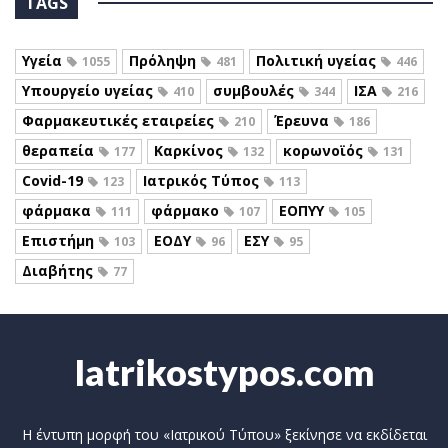
TAGS
Υγεία
Πρόληψη
Πολιτική υγείας
1055
481
446
Υπουργείο υγείας
συμβουλές
ΙΣΑ
410
344
216
Φαρμακευτικές εταιρείες
Έρευνα
210
186
θεραπεία
Καρκίνος
κορωνοϊός
177
132
131
Covid-19
Ιατρικός Τύπος
123
113
φάρμακα
φάρμακο
ΕΟΠΥΥ
111
107
105
Επιστήμη
ΕΟΔΥ
ΕΣΥ
103
96
95
Διαβήτης
77
Iatrikostypos.com
Η έντυπη μορφή του «Ιατρικού Τύπου» ξεκίνησε να εκδίδεται