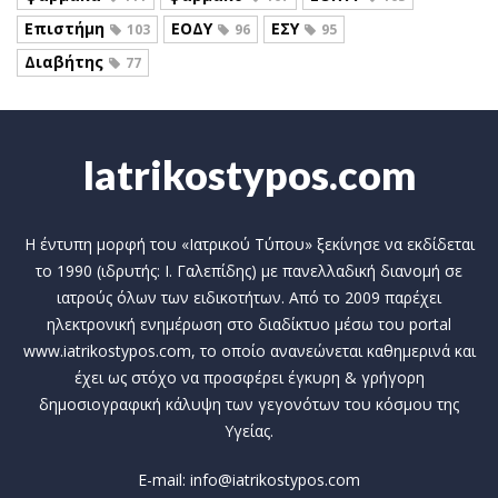
Επιστήμη
ΕΟΔΥ
ΕΣΥ
103
96
95
Διαβήτης
77
Iatrikostypos.com
Η έντυπη μορφή του «Ιατρικού Τύπου» ξεκίνησε να εκδίδεται
το 1990 (ιδρυτής: Ι. Γαλεπίδης) με πανελλαδική διανομή σε
ιατρούς όλων των ειδικοτήτων. Από το 2009 παρέχει
ηλεκτρονική ενημέρωση στο διαδίκτυο μέσω του portal
www.iatrikostypos.com, το οποίο ανανεώνεται καθημερινά και
έχει ως στόχο να προσφέρει έγκυρη & γρήγορη
δημοσιογραφική κάλυψη των γεγονότων του κόσμου της
Υγείας.
E-mail: info@iatrikostypos.com