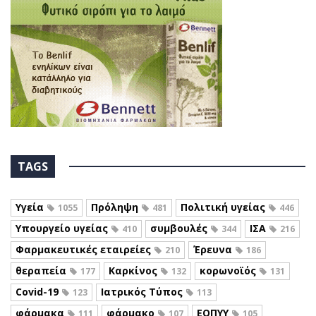
TAGS
Υγεία
Πρόληψη
Πολιτική υγείας
1055
481
446
Υπουργείο υγείας
συμβουλές
ΙΣΑ
410
344
216
Φαρμακευτικές εταιρείες
Έρευνα
210
186
θεραπεία
Καρκίνος
κορωνοϊός
177
132
131
Covid-19
Ιατρικός Τύπος
123
113
φάρμακα
φάρμακο
ΕΟΠΥΥ
111
107
105