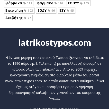
φάρμακα
φάρμακο
ΕΟΠΥΥ
111
107
105
Επιστήμη
ΕΟΔΥ
ΕΣΥ
103
96
95
Διαβήτης
77
Iatrikostypos.com
Η έντυπη μορφή του «Ιατρικού Τύπου» ξεκίνησε να εκδίδεται
το 1990 (ιδρυτής: Ι. Γαλεπίδης) με πανελλαδική διανομή σε
ιατρούς όλων των ειδικοτήτων. Από το 2009 παρέχει
ηλεκτρονική ενημέρωση στο διαδίκτυο μέσω του portal
www.iatrikostypos.com, το οποίο ανανεώνεται καθημερινά και
έχει ως στόχο να προσφέρει έγκυρη & γρήγορη
δημοσιογραφική κάλυψη των γεγονότων του κόσμου της
Υγείας.